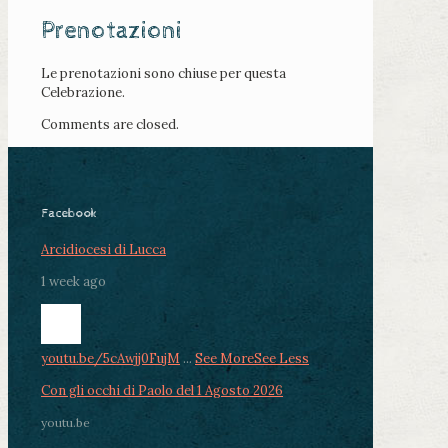
Prenotazioni
Le prenotazioni sono chiuse per questa
Celebrazione.
Comments are closed.
Facebook
Arcidiocesi di Lucca
1 week ago
youtu.be/5cAwjj0FujM
...
See More
See Less
Con gli occhi di Paolo del 1 Agosto 2026
youtu.be