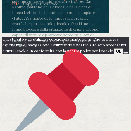
solenne concelebrazione eucaristica per San
Info
- Copyright reserved
Paolino, patrono della diocesi e della città di
Lucca.
Nell’omelia ha indicato come esemplare
«l’atteggiamento delle minoranze creative:
realtà che, pur essendo piccole e fragili, non si
fanno bloccare dalla situazione di crisi, ma sono
capaci di intuire e praticare percorsi nuovi da
Questo sito web utilizza i cookie solamente per migliorare la tua
cui sorgono realtà diverse e per certi versi
esperienza di navigazione. Utilizzando il nostro sito web acconsenti
inedite».
a tutti i cookie in conformità con la nostra policy per i cookie.
Ok