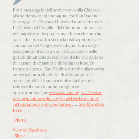
Poi il messaggio dell’Arcivescovo alla Chiesa e
alla società:
«Io mi immagino che San Paolino
dica oggi alla Chiesa di Lucca di non avere paura.
La Chiesa del Concilio, del Cammino sinodale e
del magistero dei papi è una Chiesa che non ha
paura di confrontarsi con la realtà per portare
l'annuncio del Vangelo»
.
«Vediamo tanti segni
della paura intorno a noi, nelle piccole e nelle
grandi dinamiche sociali e politiche che parlano
di riarmo, di chiusura e di remigrazione. Di
fronte a questo, San Paolino direbbe alla nostra
società di non chiudersi, di abbandonare la
paura, perché c'è ancora molto da fare per
rendere il nostro mondo migliore»
Approfondisci qui:
www.toscanaoggi.it/festa-
di-san-paolino-a-lucca-giulietti-ritroviamo-
latteggiamento-di-apertura-p...
...
See More
See
Less
Photo
View on Facebook
·
Share