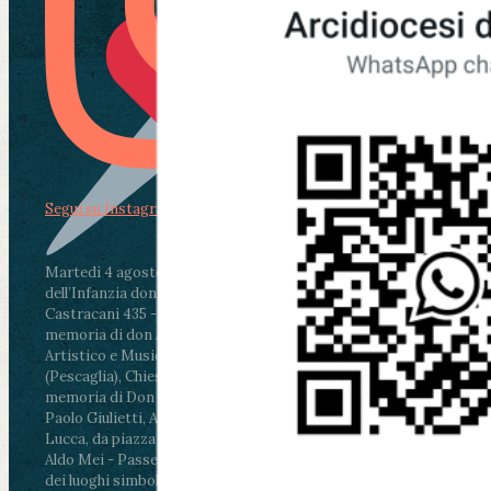
Segui su Instagram
Martedì 4 agosto2026
ore 11:30 - Lucca, Scuola
dell’Infanzia don Aldo Mei - Viale Castruccio
Castracani 435 - Inaugurazione murales in
memoria di don Aldo Mei curato dal Liceo
Artistico e Musicale “Passaglia”
.
ore 18 - Fiano
(Pescaglia), Chiesa parrocchiale - Messa in
memoria di Don Aldo Mei celebrata da mons.
Paolo Giulietti, Arcivescovo di Lucca
.
ore 20.30 -
Lucca, da piazza San Michele al Cippo di don
Aldo Mei - Passeggiata della Memoria in alcuni
dei luoghi simbolo della città. Ritrovo alle ore