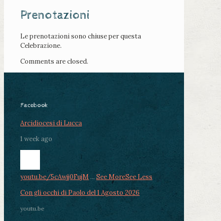
Prenotazioni
Le prenotazioni sono chiuse per questa
Celebrazione.
Comments are closed.
Facebook
Arcidiocesi di Lucca
1 week ago
youtu.be/5cAwjj0FujM
...
See More
See Less
Con gli occhi di Paolo del 1 Agosto 2026
youtu.be