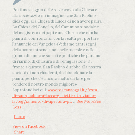
Poi il messaggio dell’Arcivescovo alla Chiesa e
alla società:
«Io mi immagino che San Paolino
dica oggi alla Chiesa di Lucca di non avere paura.
La Chiesa del Concilio, del Cammino sinodale e
del magistero dei papi è una Chiesa che non ha
paura di confrontarsi con la realtà per portare
l'annuncio del Vangelo»
.
«Vediamo tanti segni
della paura intorno a noi, nelle piccole e nelle
grandi dinamiche sociali e politiche che parlano
di riarmo, di chiusura e di remigrazione. Di
fronte a questo, San Paolino direbbe alla nostra
società di non chiudersi, di abbandonare la
paura, perché c'è ancora molto da fare per
rendere il nostro mondo migliore»
Approfondisci qui:
www.toscanaoggi.it/festa-
di-san-paolino-a-lucca-giulietti-ritroviamo-
latteggiamento-di-apertura-p...
...
See More
See
Less
Photo
View on Facebook
·
Share