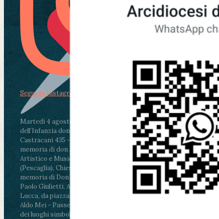
Segui su Instagram
Martedì 4 agosto2026
ore 11:30 - Lucca, Scuola
dell’Infanzia don Aldo Mei - Viale Castruccio
Castracani 435 - Inaugurazione murales in
memoria di don Aldo Mei curato dal Liceo
Artistico e Musicale “Passaglia”
.
ore 18 - Fiano
(Pescaglia), Chiesa parrocchiale - Messa in
memoria di Don Aldo Mei celebrata da mons.
Paolo Giulietti, Arcivescovo di Lucca
.
ore 20.30 -
Lucca, da piazza San Michele al Cippo di don
Aldo Mei - Passeggiata della Memoria in alcuni
dei luoghi simbolo della città. Ritrovo alle ore