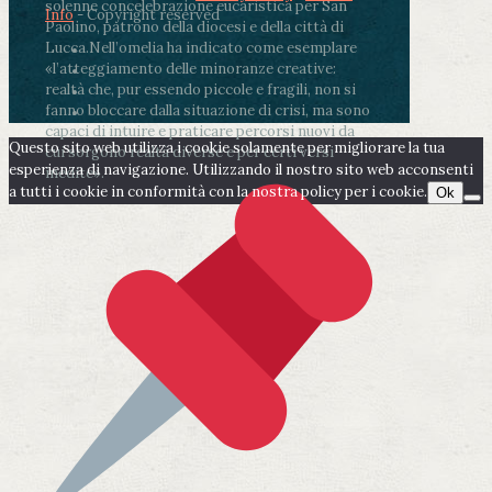
solenne concelebrazione eucaristica per San
Info
- Copyright reserved
Paolino, patrono della diocesi e della città di
Lucca.
Nell’omelia ha indicato come esemplare
«l’atteggiamento delle minoranze creative:
realtà che, pur essendo piccole e fragili, non si
fanno bloccare dalla situazione di crisi, ma sono
capaci di intuire e praticare percorsi nuovi da
Questo sito web utilizza i cookie solamente per migliorare la tua
cui sorgono realtà diverse e per certi versi
esperienza di navigazione. Utilizzando il nostro sito web acconsenti
inedite».
a tutti i cookie in conformità con la nostra policy per i cookie.
Ok