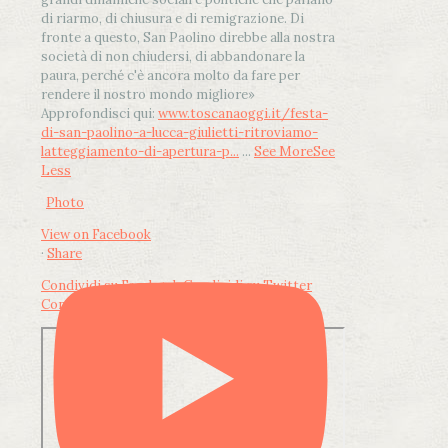
di riarmo, di chiusura e di remigrazione. Di
fronte a questo, San Paolino direbbe alla nostra
società di non chiudersi, di abbandonare la
paura, perché c'è ancora molto da fare per
rendere il nostro mondo migliore»
Approfondisci qui:
www.toscanaoggi.it/festa-
di-san-paolino-a-lucca-giulietti-ritroviamo-
latteggiamento-di-apertura-p...
...
See More
See
Less
Photo
View on Facebook
·
Share
Condividi su Facebook
Condividi su Twitter
Condividi su LinkedIn
Condividi via email