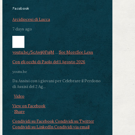
Facebook
Arcidiocesi di Lucca
7 days ago
youtu.be/5cAwjj0FujM
...
See More
See Less
Con gli occhi di Paolo del 1 Agosto 2026
youtu.be
Da Assisi con i giovani per Celebrare il Perdono
di Assisi del 2 Ag...
Video
View on Facebook
·
Share
Condividi su Facebook
Condividi su Twitter
Condividi su LinkedIn
Condividi via email