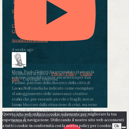
Photo
View on Facebook
·
Share
Condividi su Facebook
Condividi su Twitter
Condividi su LinkedIn
Condividi via email
Arcidiocesi di Lucca
4 weeks ago
Mons. Paolo Giulietti ha presieduto stamani la
Arcidiocesi di Lucca -
Privacy Policy
-
Cookie
solenne concelebrazione eucaristica per San
Info
- Copyright reserved
Paolino, patrono della diocesi e della città di
Lucca.
Nell’omelia ha indicato come esemplare
«l’atteggiamento delle minoranze creative:
realtà che, pur essendo piccole e fragili, non si
fanno bloccare dalla situazione di crisi, ma sono
capaci di intuire e praticare percorsi nuovi da
Questo sito web utilizza i cookie solamente per migliorare la tua
cui sorgono realtà diverse e per certi versi
esperienza di navigazione. Utilizzando il nostro sito web acconsenti
inedite».
a tutti i cookie in conformità con la nostra policy per i cookie.
Ok