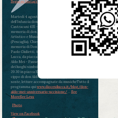
Segui su Instagram
Martedì 4 agosto2026
ore 11:30 - Lucca, Scuola
dell’Infanzia don Aldo Mei - Viale Castruccio
Castracani 435 - Inaugurazione murales in
memoria di don Aldo Mei curato dal Liceo
Artistico e Musicale “Passaglia”
.
ore 18 - Fiano
(Pescaglia), Chiesa parrocchiale - Messa in
memoria di Don Aldo Mei celebrata da mons.
Paolo Giulietti, Arcivescovo di Lucca
.
ore 20.30 -
Lucca, da piazza San Michele al Cippo di don
Aldo Mei - Passeggiata della Memoria in alcuni
dei luoghi simbolo della città. Ritrovo alle ore
20.30 in piazza San Michele con conclusione al
cippo di don Aldo Mei (Porta Elisa). Durante le
soste, letture accompagnate da musiche
Tutto il
programma qui:
www.diocesilucca.it/blog/don-
aldo-mei-anniversario-uccisione/
...
See
More
See Less
Photo
View on Facebook