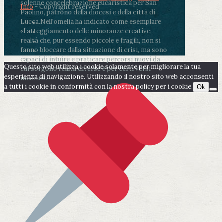
solenne concelebrazione eucaristica per San
Info
- Copyright reserved
Paolino, patrono della diocesi e della città di
Lucca.
Nell’omelia ha indicato come esemplare
«l’atteggiamento delle minoranze creative:
realtà che, pur essendo piccole e fragili, non si
fanno bloccare dalla situazione di crisi, ma sono
capaci di intuire e praticare percorsi nuovi da
Questo sito web utilizza i cookie solamente per migliorare la tua
cui sorgono realtà diverse e per certi versi
esperienza di navigazione. Utilizzando il nostro sito web acconsenti
inedite».
a tutti i cookie in conformità con la nostra policy per i cookie.
Ok