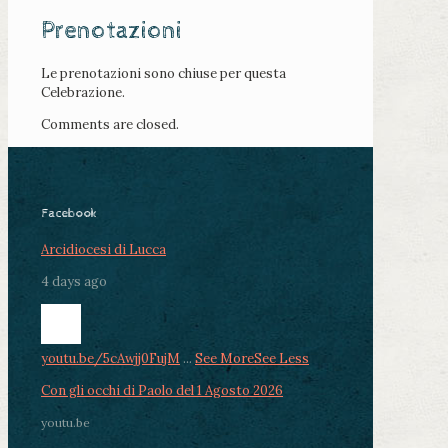
Prenotazioni
Le prenotazioni sono chiuse per questa
Celebrazione.
Comments are closed.
Facebook
Arcidiocesi di Lucca
4 days ago
youtu.be/5cAwjj0FujM
...
See More
See Less
Con gli occhi di Paolo del 1 Agosto 2026
youtu.be