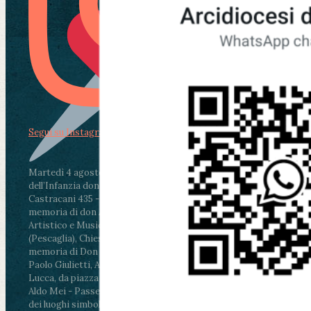
Segui su Instagram
Martedì 4 agosto2026
ore 11:30 - Lucca, Scuola
dell’Infanzia don Aldo Mei - Viale Castruccio
Castracani 435 - Inaugurazione murales in
memoria di don Aldo Mei curato dal Liceo
Artistico e Musicale “Passaglia”
.
ore 18 - Fiano
(Pescaglia), Chiesa parrocchiale - Messa in
memoria di Don Aldo Mei celebrata da mons.
Paolo Giulietti, Arcivescovo di Lucca
.
ore 20.30 -
Lucca, da piazza San Michele al Cippo di don
Aldo Mei - Passeggiata della Memoria in alcuni
dei luoghi simbolo della città. Ritrovo alle ore