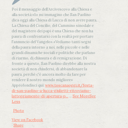
Poi il messaggio dell’Arcivescovo alla Chiesa e
alla società:
«Io mi immagino che San Paolino
dica oggi alla Chiesa di Lucca di non avere paura.
La Chiesa del Concilio, del Cammino sinodale e
del magistero dei papi è una Chiesa che non ha
paura di confrontarsi con la realtà per portare
l'annuncio del Vangelo»
.
«Vediamo tanti segni
della paura intorno a noi, nelle piccole e nelle
grandi dinamiche sociali e politiche che parlano
di riarmo, di chiusura e di remigrazione. Di
fronte a questo, San Paolino direbbe alla nostra
società di non chiudersi, di abbandonare la
paura, perché c'è ancora molto da fare per
rendere il nostro mondo migliore»
Approfondisci qui:
www.toscanaoggi.it/festa-
di-san-paolino-a-lucca-giulietti-ritroviamo-
latteggiamento-di-apertura-p...
...
See More
See
Less
Photo
View on Facebook
·
Share