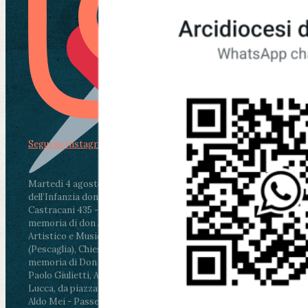
Segui su Instagram
Martedì 4 agosto2026
ore 11:30 - Lucca, Scuola
dell’Infanzia don Aldo Mei - Viale Castruccio
Castracani 435 - Inaugurazione murales in
memoria di don Aldo Mei curato dal Liceo
Artistico e Musicale “Passaglia”
.
ore 18 - Fiano
(Pescaglia), Chiesa parrocchiale - Messa in
memoria di Don Aldo Mei celebrata da mons.
Paolo Giulietti, Arcivescovo di Lucca
.
ore 20.30 -
Lucca, da piazza San Michele al Cippo di don
Aldo Mei - Passeggiata della Memoria in alcuni