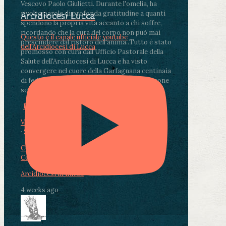
Vescovo Paolo Giulietti. Durante l'omelia, ha
rivolto parole di profonda gratitudine a quanti
Arcidiocesi Lucca
spendono la propria vita accanto a chi soffre,
ricordando che la cura del corpo non può mai
Questo è il canale ufficiale youtube
prescindere dal ristoro dell'anima.
.
Tutto è stato
dell'Arcidiocesi di Lucca
promosso con cura dall'Ufficio Pastorale della
Salute dell'Arcidiocesi di Lucca e ha visto
convergere nel cuore della Garfagnana centinaia
di fedeli, operatori sanitari, volontari e persone
segnate dalla malattia.
...
See More
See Less
Photo
View on Facebook
·
Share
Condividi su Facebook
Condividi su Twitter
Condividi su LinkedIn
Condividi via email
Arcidiocesi di Lucca
4 weeks ago