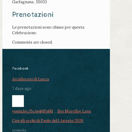
Garfagnana , 55033
Prenotazioni
Le prenotazioni sono chiuse per questa
Celebrazione.
Comments are closed.
Facebook
Arcidiocesi di Lucca
7 days ago
youtu.be/5cAwjj0FujM
...
See More
See Less
Con gli occhi di Paolo del 1 Agosto 2026
youtu.be