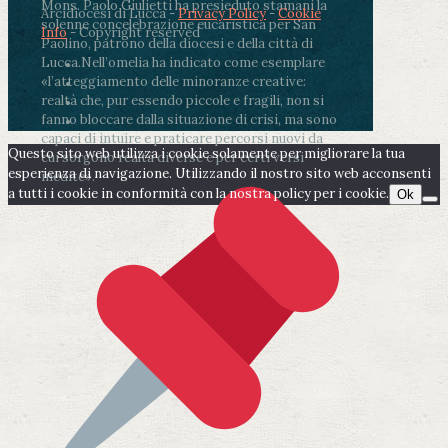
Mons. Paolo Giulietti ha presieduto stamani la
Arcidiocesi di Lucca -
Privacy Policy
-
Cookie
solenne concelebrazione eucaristica per San
Info
- Copyright reserved
Paolino, patrono della diocesi e della città di
Lucca.
Nell’omelia ha indicato come esemplare
«l’atteggiamento delle minoranze creative:
realtà che, pur essendo piccole e fragili, non si
fanno bloccare dalla situazione di crisi, ma sono
capaci di intuire e praticare percorsi nuovi da
Questo sito web utilizza i cookie solamente per migliorare la tua
cui sorgono realtà diverse e per certi versi
esperienza di navigazione. Utilizzando il nostro sito web acconsenti
inedite».
a tutti i cookie in conformità con la nostra policy per i cookie.
Ok