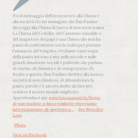
Poi il messaggio dell’Arcivescovo alla Chiesa e
alla società:
«Io mi immagino che San Paolino
dica oggi alla Chiesa di Lucca di non avere paura.
La Chiesa del Concilio, del Cammino sinodale e
del magistero dei papi è una Chiesa che non ha
paura di confrontarsi con la realtà per portare
l'annuncio del Vangelo»
.
«Vediamo tanti segni
della paura intorno a noi, nelle piccole e nelle
grandi dinamiche sociali e politiche che parlano
di riarmo, di chiusura e di remigrazione. Di
fronte a questo, San Paolino direbbe alla nostra
società di non chiudersi, di abbandonare la
paura, perché c'è ancora molto da fare per
rendere il nostro mondo migliore»
Approfondisci qui:
www.toscanaoggi.it/festa-
di-san-paolino-a-lucca-giulietti-ritroviamo-
latteggiamento-di-apertura-p...
...
See More
See
Less
Photo
View on Facebook