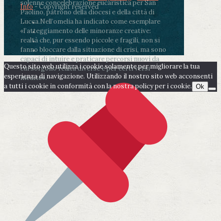
solenne concelebrazione eucaristica per San
Info
- Copyright reserved
Paolino, patrono della diocesi e della città di
Lucca.
Nell’omelia ha indicato come esemplare
«l’atteggiamento delle minoranze creative:
realtà che, pur essendo piccole e fragili, non si
fanno bloccare dalla situazione di crisi, ma sono
capaci di intuire e praticare percorsi nuovi da
Questo sito web utilizza i cookie solamente per migliorare la tua
cui sorgono realtà diverse e per certi versi
esperienza di navigazione. Utilizzando il nostro sito web acconsenti
inedite».
a tutti i cookie in conformità con la nostra policy per i cookie.
Ok