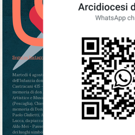
Segui su Instagram
Martedì 4 agosto2026
ore 11:30 - Lucca, Scuola
dell’Infanzia don Aldo Mei - Viale Castruccio
Castracani 435 - Inaugurazione murales in
memoria di don Aldo Mei curato dal Liceo
Artistico e Musicale “Passaglia”
.
ore 18 - Fiano
(Pescaglia), Chiesa parrocchiale - Messa in
memoria di Don Aldo Mei celebrata da mons.
Paolo Giulietti, Arcivescovo di Lucca
.
ore 20.30 -
Lucca, da piazza San Michele al Cippo di don
Aldo Mei - Passeggiata della Memoria in alcuni
dei luoghi simbolo della città. Ritrovo alle ore