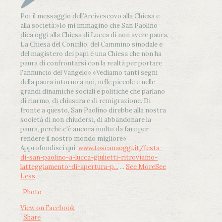
Poi il messaggio dell’Arcivescovo alla Chiesa e
alla società:
«Io mi immagino che San Paolino
dica oggi alla Chiesa di Lucca di non avere paura.
La Chiesa del Concilio, del Cammino sinodale e
del magistero dei papi è una Chiesa che non ha
paura di confrontarsi con la realtà per portare
l'annuncio del Vangelo»
.
«Vediamo tanti segni
della paura intorno a noi, nelle piccole e nelle
grandi dinamiche sociali e politiche che parlano
di riarmo, di chiusura e di remigrazione. Di
fronte a questo, San Paolino direbbe alla nostra
società di non chiudersi, di abbandonare la
paura, perché c'è ancora molto da fare per
rendere il nostro mondo migliore»
Approfondisci qui:
www.toscanaoggi.it/festa-
di-san-paolino-a-lucca-giulietti-ritroviamo-
latteggiamento-di-apertura-p...
...
See More
See
Less
Photo
View on Facebook
·
Share