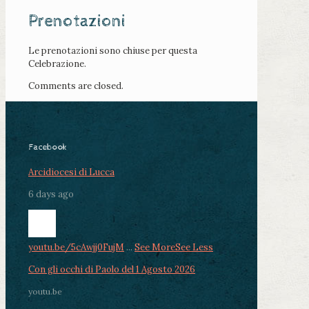
Prenotazioni
Le prenotazioni sono chiuse per questa
Celebrazione.
Comments are closed.
Facebook
Arcidiocesi di Lucca
6 days ago
youtu.be/5cAwjj0FujM
...
See More
See Less
Con gli occhi di Paolo del 1 Agosto 2026
youtu.be