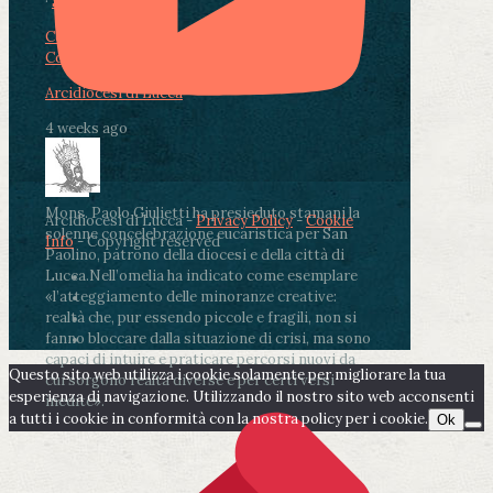
·
Share
Condividi su Facebook
Condividi su Twitter
Condividi su LinkedIn
Condividi via email
Arcidiocesi di Lucca
4 weeks ago
Mons. Paolo Giulietti ha presieduto stamani la
Arcidiocesi di Lucca -
Privacy Policy
-
Cookie
solenne concelebrazione eucaristica per San
Info
- Copyright reserved
Paolino, patrono della diocesi e della città di
Lucca.
Nell’omelia ha indicato come esemplare
«l’atteggiamento delle minoranze creative:
realtà che, pur essendo piccole e fragili, non si
fanno bloccare dalla situazione di crisi, ma sono
capaci di intuire e praticare percorsi nuovi da
Questo sito web utilizza i cookie solamente per migliorare la tua
cui sorgono realtà diverse e per certi versi
esperienza di navigazione. Utilizzando il nostro sito web acconsenti
inedite».
a tutti i cookie in conformità con la nostra policy per i cookie.
Ok