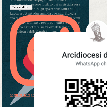
poco prima di essere fucilato dai nazisti, la sera
Carica altro…
del 4 agosto 1944, sugli spalti delle Mura di
Lucca. A ottantadue anni da quel sacrificio, la
sua testimonianza continua a rappresentare un
punto di riferimento per la comunità lucchese e
un invito a riflettere sul valore della pace, della
solidarietà e della dignità umana.
Segui su Instagram