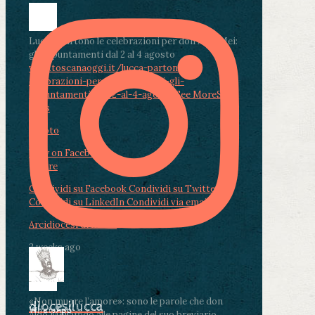
Lucca, partono le celebrazioni per don Aldo Mei:
gli appuntamenti dal 2 al 4 agosto
www.toscanaoggi.it/lucca-partono-le-
celebrazioni-per-don-aldo-mei-gli-
appuntamenti-dal-2-al-4-ago...
...
See More
See
Less
Photo
View on Facebook
·
Share
Condividi su Facebook
Condividi su Twitter
Condividi su LinkedIn
Condividi via email
Arcidiocesi di Lucca
2 weeks ago
«Non muore l’amore»: sono le parole che don
diocesilucca
WhatsApp
Aldo Mei affidò alle pagine del suo breviario,