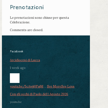
Prenotazioni
Le prenotazioni sono chiuse per questa
Celebrazione.
Comments are closed.
Facebook
Arcidiocesi di Lucca
1 week ago
youtu.be/5cAwjj0FujM
...
See More
See Less
Con gli occhi di Paolo del 1 Agosto 2026
youtu.be