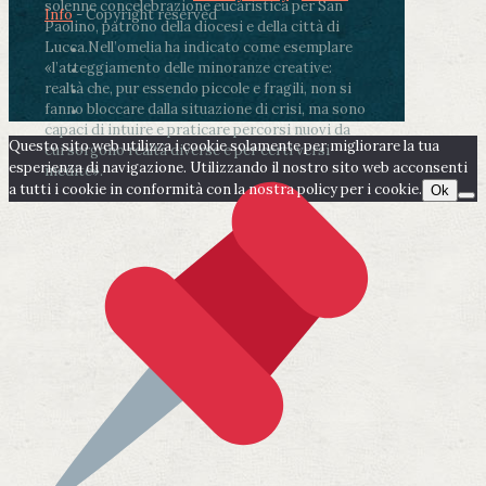
solenne concelebrazione eucaristica per San
Info
- Copyright reserved
Paolino, patrono della diocesi e della città di
Lucca.
Nell’omelia ha indicato come esemplare
«l’atteggiamento delle minoranze creative:
realtà che, pur essendo piccole e fragili, non si
fanno bloccare dalla situazione di crisi, ma sono
capaci di intuire e praticare percorsi nuovi da
Questo sito web utilizza i cookie solamente per migliorare la tua
cui sorgono realtà diverse e per certi versi
esperienza di navigazione. Utilizzando il nostro sito web acconsenti
inedite».
a tutti i cookie in conformità con la nostra policy per i cookie.
Ok