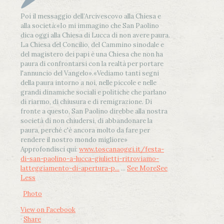
Poi il messaggio dell’Arcivescovo alla Chiesa e
alla società:
«Io mi immagino che San Paolino
dica oggi alla Chiesa di Lucca di non avere paura.
La Chiesa del Concilio, del Cammino sinodale e
del magistero dei papi è una Chiesa che non ha
paura di confrontarsi con la realtà per portare
l'annuncio del Vangelo»
.
«Vediamo tanti segni
della paura intorno a noi, nelle piccole e nelle
grandi dinamiche sociali e politiche che parlano
di riarmo, di chiusura e di remigrazione. Di
fronte a questo, San Paolino direbbe alla nostra
società di non chiudersi, di abbandonare la
paura, perché c'è ancora molto da fare per
rendere il nostro mondo migliore»
Approfondisci qui:
www.toscanaoggi.it/festa-
di-san-paolino-a-lucca-giulietti-ritroviamo-
latteggiamento-di-apertura-p...
...
See More
See
Less
Photo
View on Facebook
·
Share