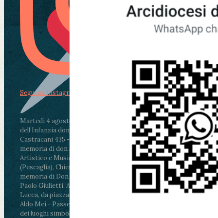
Segui su Instagram
Martedì 4 agosto2026
ore 11:30 - Lucca, Scuola
dell’Infanzia don Aldo Mei - Viale Castruccio
Castracani 435 - Inaugurazione murales in
memoria di don Aldo Mei curato dal Liceo
Artistico e Musicale “Passaglia”
.
ore 18 - Fiano
(Pescaglia), Chiesa parrocchiale - Messa in
memoria di Don Aldo Mei celebrata da mons.
Paolo Giulietti, Arcivescovo di Lucca
.
ore 20.30 -
Lucca, da piazza San Michele al Cippo di don
Aldo Mei - Passeggiata della Memoria in alcuni
dei luoghi simbolo della città. Ritrovo alle ore