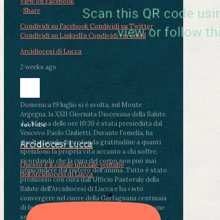
View on Facebook
·
Share
Condividi su Facebook
Condividi su Twitter
Condividi su LinkedIn
Condividi via email
Arcidiocesi di Lucca
2 weeks ago
Domenica 19 luglio si è svolta, sul Monte
Argegna, la XXII Giornata Diocesana della Salute.
.
La Messa delle ore 10:30 è stata presieduta dal
YouTube
Vescovo Paolo Giulietti. Durante l'omelia, ha
rivolto parole di profonda gratitudine a quanti
Arcidiocesi Lucca
spendono la propria vita accanto a chi soffre,
ricordando che la cura del corpo non può mai
Questo è il canale ufficiale youtube
prescindere dal ristoro dell'anima.
.
Tutto è stato
dell'Arcidiocesi di Lucca
promosso con cura dall'Ufficio Pastorale della
Salute dell'Arcidiocesi di Lucca e ha visto
convergere nel cuore della Garfagnana centinaia
di fedeli, operatori sanitari, volontari e persone
segnate dalla malattia.
...
See More
See Less