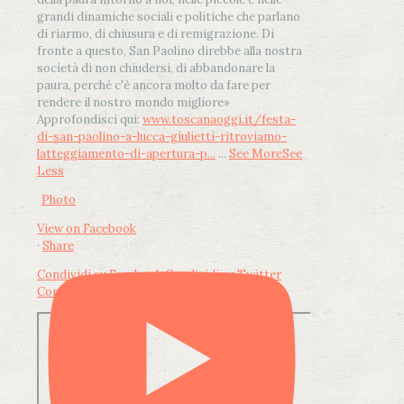
grandi dinamiche sociali e politiche che parlano
di riarmo, di chiusura e di remigrazione. Di
fronte a questo, San Paolino direbbe alla nostra
società di non chiudersi, di abbandonare la
paura, perché c'è ancora molto da fare per
rendere il nostro mondo migliore»
Approfondisci qui:
www.toscanaoggi.it/festa-
di-san-paolino-a-lucca-giulietti-ritroviamo-
latteggiamento-di-apertura-p...
...
See More
See
Less
Photo
View on Facebook
·
Share
Condividi su Facebook
Condividi su Twitter
Condividi su LinkedIn
Condividi via email