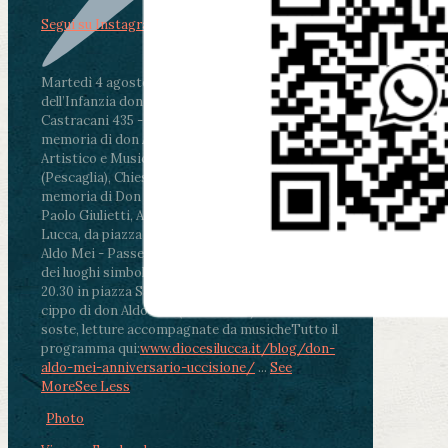
Segui su Instagram
Martedì 4 agosto2026
ore 11:30 - Lucca, Scuola
dell’Infanzia don Aldo Mei - Viale Castruccio
Castracani 435 - Inaugurazione murales in
memoria di don Aldo Mei curato dal Liceo
Artistico e Musicale “Passaglia”
.
ore 18 - Fiano
(Pescaglia), Chiesa parrocchiale - Messa in
memoria di Don Aldo Mei celebrata da mons.
Paolo Giulietti, Arcivescovo di Lucca
.
ore 20.30 -
Lucca, da piazza San Michele al Cippo di don
Aldo Mei - Passeggiata della Memoria in alcuni
dei luoghi simbolo della città. Ritrovo alle ore
20.30 in piazza San Michele con conclusione al
cippo di don Aldo Mei (Porta Elisa). Durante le
soste, letture accompagnate da musiche
Tutto il
programma qui:
www.diocesilucca.it/blog/don-
aldo-mei-anniversario-uccisione/
...
See
More
See Less
Photo