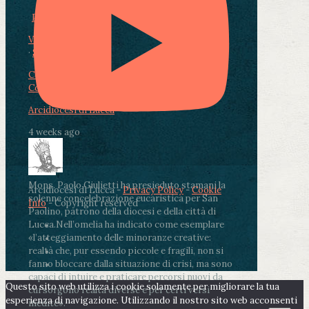
Photo
View on Facebook
·
Share
Condividi su Facebook
Condividi su Twitter
Condividi su LinkedIn
Condividi via email
Arcidiocesi di Lucca
4 weeks ago
Mons. Paolo Giulietti ha presieduto stamani la
Arcidiocesi di Lucca -
Privacy Policy
-
Cookie
solenne concelebrazione eucaristica per San
Info
- Copyright reserved
Paolino, patrono della diocesi e della città di
Lucca.
Nell’omelia ha indicato come esemplare
«l’atteggiamento delle minoranze creative:
realtà che, pur essendo piccole e fragili, non si
fanno bloccare dalla situazione di crisi, ma sono
capaci di intuire e praticare percorsi nuovi da
Questo sito web utilizza i cookie solamente per migliorare la tua
cui sorgono realtà diverse e per certi versi
esperienza di navigazione. Utilizzando il nostro sito web acconsenti
inedite».