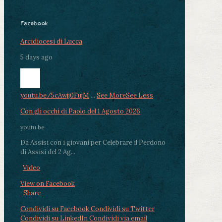
Facebook
Arcidiocesi di Lucca
5 days ago
youtu.be/5cAwjj0FujM
...
See More
See Less
Con gli occhi di Paolo del 1 Agosto 2026
youtu.be
Da Assisi con i giovani per Celebrare il Perdono
di Assisi del 2 Ag...
Video
View on Facebook
·
Share
Condividi su Facebook
Condividi su Twitter
Condividi su LinkedIn
Condividi via email