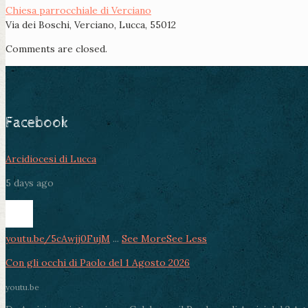
Chiesa parrocchiale di Verciano
Via dei Boschi, Verciano, Lucca, 55012
Comments are closed.
Facebook
Arcidiocesi di Lucca
5 days ago
youtu.be/5cAwjj0FujM
...
See More
See Less
Con gli occhi di Paolo del 1 Agosto 2026
youtu.be