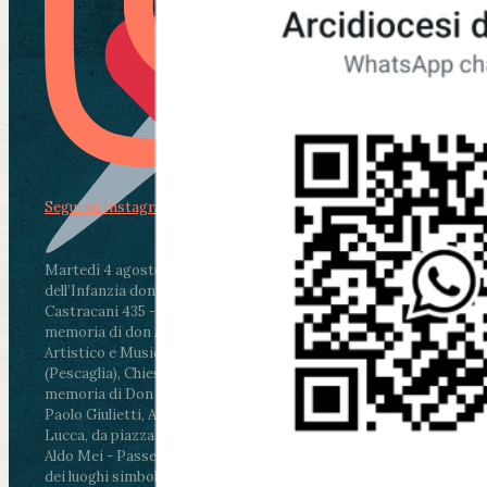
Segui su Instagram
Martedì 4 agosto2026
ore 11:30 - Lucca, Scuola
dell’Infanzia don Aldo Mei - Viale Castruccio
Castracani 435 - Inaugurazione murales in
memoria di don Aldo Mei curato dal Liceo
Artistico e Musicale “Passaglia”
.
ore 18 - Fiano
(Pescaglia), Chiesa parrocchiale - Messa in
memoria di Don Aldo Mei celebrata da mons.
Paolo Giulietti, Arcivescovo di Lucca
.
ore 20.30 -
Lucca, da piazza San Michele al Cippo di don
Aldo Mei - Passeggiata della Memoria in alcuni
dei luoghi simbolo della città. Ritrovo alle ore