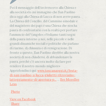
Poi il messaggio dell’Arcivescovo alla Chiesa e
alla società:
«Io mi immagino che San Paolino
dica oggi alla Chiesa di Lucca di non avere paura.
La Chiesa del Concilio, del Cammino sinodale e
del magistero dei papi è una Chiesa che non ha
paura di confrontarsi con la realtà per portare
l'annuncio del Vangelo»
.
«Vediamo tanti segni
della paura intorno a noi, nelle piccole e nelle
grandi dinamiche sociali e politiche che parlano
di riarmo, di chiusura e di remigrazione. Di
fronte a questo, San Paolino direbbe alla nostra
società di non chiudersi, di abbandonare la
paura, perché c'è ancora molto da fare per
rendere il nostro mondo migliore»
Approfondisci qui:
www.toscanaoggi.it/festa-
di-san-paolino-a-lucca-giulietti-ritroviamo-
latteggiamento-di-apertura-p...
...
See More
See
Less
Photo
View on Facebook
·
Share