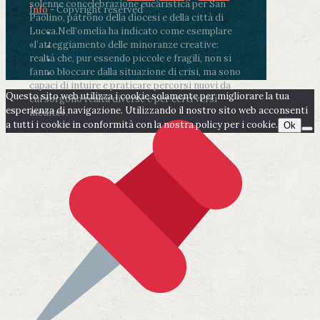
solenne concelebrazione eucaristica per San
Info
- Copyright reserved
Paolino, patrono della diocesi e della città di
Lucca.
Nell’omelia ha indicato come esemplare
«l’atteggiamento delle minoranze creative:
realtà che, pur essendo piccole e fragili, non si
fanno bloccare dalla situazione di crisi, ma sono
capaci di intuire e praticare percorsi nuovi da
Questo sito web utilizza i cookie solamente per migliorare la tua
cui sorgono realtà diverse e per certi versi
esperienza di navigazione. Utilizzando il nostro sito web acconsenti
inedite».
a tutti i cookie in conformità con la nostra policy per i cookie.
Ok