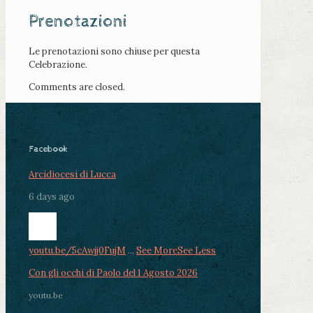
Prenotazioni
Le prenotazioni sono chiuse per questa
Celebrazione.
Comments are closed.
Facebook
Arcidiocesi di Lucca
6 days ago
youtu.be/5cAwjj0FujM
...
See More
See Less
Con gli occhi di Paolo del 1 Agosto 2026
youtu.be