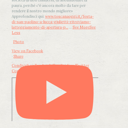
società di non chiudersi, di abbandonare la
paura, perché c'è ancora molto da fare per
rendere il nostro mondo migliore»
Approfondisci qui:
www.toscanaoggi.it/festa-
di-san-paolino-a-lucca-giulietti-ritroviamo-
latteggiamento-di-apertura-p...
...
See More
See
Less
Photo
View on Facebook
·
Share
Condividi su Facebook
Condividi su Twitter
Condividi su LinkedIn
Condividi via email