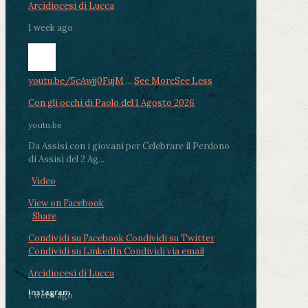
Arcidiocesi di Lucca
1 week ago
youtu.be/5cAwjj0FujM
...
See More
See Less
Con gli occhi di Paolo del 1 Agosto 2026
youtu.be
Da Assisi con i giovani per Celebrare il Perdono
di Assisi del 2 Ag...
Video
View on Facebook
·
Share
Condividi su Facebook
Condividi su Twitter
Condividi su LinkedIn
Condividi via email
Arcidiocesi di Lucca
Instagram
1 week ago