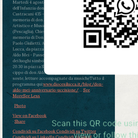
Martedì 4 agosto2026
ore 11:30 - Lucca, Scuola
dell’Infanzia don Aldo Mei - Viale Castruccio
Castracani 435 - Inaugurazione murales in
memoria di don Aldo Mei curato dal Liceo
Artistico e Musicale “Passaglia”
.
ore 18 - Fiano
(Pescaglia), Chiesa parrocchiale - Messa in
memoria di Don Aldo Mei celebrata da mons.
Paolo Giulietti, Arcivescovo di Lucca
.
ore 20.30 -
Lucca, da piazza San Michele al Cippo di don
Aldo Mei - Passeggiata della Memoria in alcuni
dei luoghi simbolo della città. Ritrovo alle ore
20.30 in piazza San Michele con conclusione al
cippo di don Aldo Mei (Porta Elisa). Durante le
soste, letture accompagnate da musiche
Tutto il
programma qui:
www.diocesilucca.it/blog/don-
aldo-mei-anniversario-uccisione/
...
See
More
See Less
Photo
View on Facebook
·
Share
Condividi su Facebook
Condividi su Twitter
Condividi su LinkedIn
Condividi via email