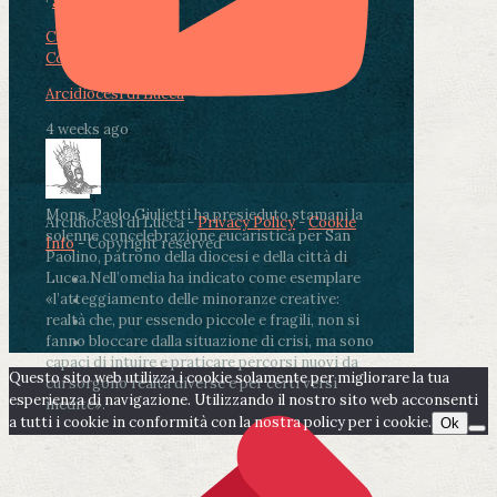
·
Share
Condividi su Facebook
Condividi su Twitter
Condividi su LinkedIn
Condividi via email
Arcidiocesi di Lucca
4 weeks ago
Mons. Paolo Giulietti ha presieduto stamani la
Arcidiocesi di Lucca -
Privacy Policy
-
Cookie
solenne concelebrazione eucaristica per San
Info
- Copyright reserved
Paolino, patrono della diocesi e della città di
Lucca.
Nell’omelia ha indicato come esemplare
«l’atteggiamento delle minoranze creative:
realtà che, pur essendo piccole e fragili, non si
fanno bloccare dalla situazione di crisi, ma sono
capaci di intuire e praticare percorsi nuovi da
Questo sito web utilizza i cookie solamente per migliorare la tua
cui sorgono realtà diverse e per certi versi
esperienza di navigazione. Utilizzando il nostro sito web acconsenti
inedite».
a tutti i cookie in conformità con la nostra policy per i cookie.
Ok