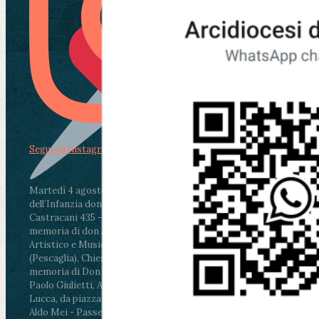
Segui su Instagram
Martedì 4 agosto2026
ore 11:30 - Lucca, Scuola
dell’Infanzia don Aldo Mei - Viale Castruccio
Castracani 435 - Inaugurazione murales in
memoria di don Aldo Mei curato dal Liceo
Artistico e Musicale “Passaglia”
.
ore 18 - Fiano
(Pescaglia), Chiesa parrocchiale - Messa in
memoria di Don Aldo Mei celebrata da mons.
Paolo Giulietti, Arcivescovo di Lucca
.
ore 20.30 -
Lucca, da piazza San Michele al Cippo di don
Aldo Mei - Passeggiata della Memoria in alcuni