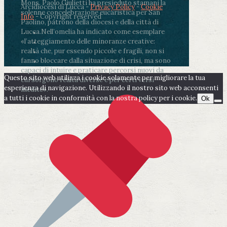
Mons. Paolo Giulietti ha presieduto stamani la
Arcidiocesi di Lucca -
Privacy Policy
-
Cookie
solenne concelebrazione eucaristica per San
Info
- Copyright reserved
Paolino, patrono della diocesi e della città di
Lucca.
Nell’omelia ha indicato come esemplare
«l’atteggiamento delle minoranze creative:
realtà che, pur essendo piccole e fragili, non si
fanno bloccare dalla situazione di crisi, ma sono
capaci di intuire e praticare percorsi nuovi da
Questo sito web utilizza i cookie solamente per migliorare la tua
cui sorgono realtà diverse e per certi versi
esperienza di navigazione. Utilizzando il nostro sito web acconsenti
inedite».
a tutti i cookie in conformità con la nostra policy per i cookie.
Ok