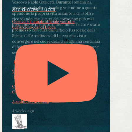
Vescovo Paolo Giulietti. Durante l'omelia, ha
rivolto parole di profonda gratitudine a quanti
Arcidiocesi Lucca
spendono la propria vita accanto a chi soffre,
ricordando che la cura del corpo non può mai
Questo è il canale ufficiale youtube
prescindere dal ristoro dell'anima.
.
Tutto è stato
dell'Arcidiocesi di Lucca
promosso con cura dall'Ufficio Pastorale della
Salute dell'Arcidiocesi di Lucca e ha visto
convergere nel cuore della Garfagnana centinaia
di fedeli, operatori sanitari, volontari e persone
segnate dalla malattia.
...
See More
See Less
Photo
View on Facebook
·
Share
Condividi su Facebook
Condividi su Twitter
Condividi su LinkedIn
Condividi via email
Arcidiocesi di Lucca
4 weeks ago