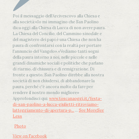
Poi il messaggio dell’Arcivescovo alla Chiesa e
alla società:
«Io mi immagino che San Paolino
dica oggi alla Chiesa di Lucca di non avere paura.
La Chiesa del Concilio, del Cammino sinodale e
del magistero dei papi è una Chiesa che non ha
paura di confrontarsi con la realtà per portare
l'annuncio del Vangelo»
.
«Vediamo tanti segni
della paura intorno a noi, nelle piccole e nelle
grandi dinamiche sociali e politiche che parlano
di riarmo, di chiusura e di remigrazione. Di
fronte a questo, San Paolino direbbe alla nostra
società di non chiudersi, di abbandonare la
paura, perché c'è ancora molto da fare per
rendere il nostro mondo migliore»
Approfondisci qui:
www.toscanaoggi.it/festa-
di-san-paolino-a-lucca-giulietti-ritroviamo-
latteggiamento-di-apertura-p...
...
See More
See
Less
Photo
View on Facebook