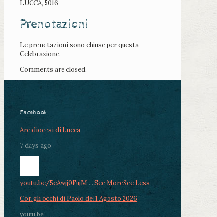
LUCCA, 5016
Prenotazioni
Le prenotazioni sono chiuse per questa
Celebrazione.
Comments are closed.
Facebook
Arcidiocesi di Lucca
7 days ago
youtu.be/5cAwjj0FujM
...
See More
See Less
Con gli occhi di Paolo del 1 Agosto 2026
youtu.be