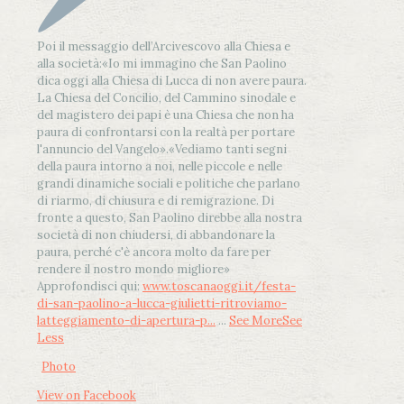
Poi il messaggio dell’Arcivescovo alla Chiesa e
alla società:
«Io mi immagino che San Paolino
dica oggi alla Chiesa di Lucca di non avere paura.
La Chiesa del Concilio, del Cammino sinodale e
del magistero dei papi è una Chiesa che non ha
paura di confrontarsi con la realtà per portare
l'annuncio del Vangelo»
.
«Vediamo tanti segni
della paura intorno a noi, nelle piccole e nelle
grandi dinamiche sociali e politiche che parlano
di riarmo, di chiusura e di remigrazione. Di
fronte a questo, San Paolino direbbe alla nostra
società di non chiudersi, di abbandonare la
paura, perché c'è ancora molto da fare per
rendere il nostro mondo migliore»
Approfondisci qui:
www.toscanaoggi.it/festa-
di-san-paolino-a-lucca-giulietti-ritroviamo-
latteggiamento-di-apertura-p...
...
See More
See
Less
Photo
View on Facebook