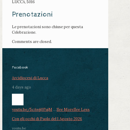
LUCCA, 5016
Prenotazioni
Le prenotazioni sono chiuse per questa
Celebrazione.
Comments are closed.
Facebook
Arcidiocesi di Lucca
4 days ago
youtu.be/5cAwjj0FujM
...
See More
See Less
Con gli occhi di Paolo del 1 Agosto 2026
youtu.be