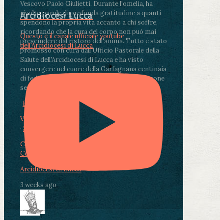
Vescovo Paolo Giulietti. Durante l'omelia, ha
rivolto parole di profonda gratitudine a quanti
Arcidiocesi Lucca
spendono la propria vita accanto a chi soffre,
ricordando che la cura del corpo non può mai
Questo è il canale ufficiale youtube
prescindere dal ristoro dell'anima.
.
Tutto è stato
dell'Arcidiocesi di Lucca
promosso con cura dall'Ufficio Pastorale della
Salute dell'Arcidiocesi di Lucca e ha visto
convergere nel cuore della Garfagnana centinaia
di fedeli, operatori sanitari, volontari e persone
segnate dalla malattia.
...
See More
See Less
Photo
View on Facebook
·
Share
Condividi su Facebook
Condividi su Twitter
Condividi su LinkedIn
Condividi via email
Arcidiocesi di Lucca
3 weeks ago