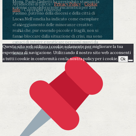
Mons. Paolo Giulietti ha presieduto stamani la
Arcidiocesi di Lucca -
Privacy Policy
-
Cookie
solenne concelebrazione eucaristica per San
Info
- Copyright reserved
Paolino, patrono della diocesi e della città di
Lucca.
Nell’omelia ha indicato come esemplare
«l’atteggiamento delle minoranze creative:
realtà che, pur essendo piccole e fragili, non si
fanno bloccare dalla situazione di crisi, ma sono
capaci di intuire e praticare percorsi nuovi da
Questo sito web utilizza i cookie solamente per migliorare la tua
cui sorgono realtà diverse e per certi versi
esperienza di navigazione. Utilizzando il nostro sito web acconsenti
inedite».
a tutti i cookie in conformità con la nostra policy per i cookie.
Ok