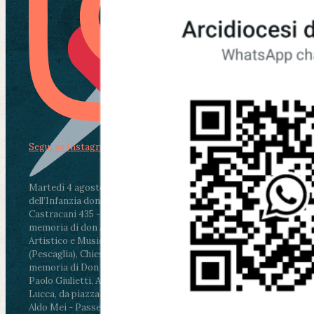
Segui su Instagram
Martedì 4 agosto2026
ore 11:30 - Lucca, Scuola
dell’Infanzia don Aldo Mei - Viale Castruccio
Castracani 435 - Inaugurazione murales in
memoria di don Aldo Mei curato dal Liceo
Artistico e Musicale “Passaglia”
.
ore 18 - Fiano
(Pescaglia), Chiesa parrocchiale - Messa in
memoria di Don Aldo Mei celebrata da mons.
Paolo Giulietti, Arcivescovo di Lucca
.
ore 20.30 -
Lucca, da piazza San Michele al Cippo di don
Aldo Mei - Passeggiata della Memoria in alcuni