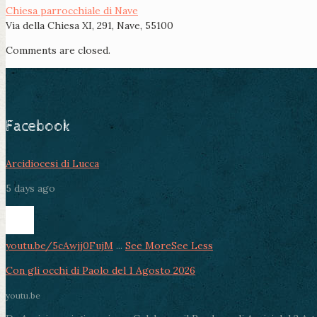
Chiesa parrocchiale di Nave
Via della Chiesa XI, 291, Nave, 55100
Comments are closed.
Facebook
Arcidiocesi di Lucca
5 days ago
youtu.be/5cAwjj0FujM
...
See More
See Less
Con gli occhi di Paolo del 1 Agosto 2026
youtu.be