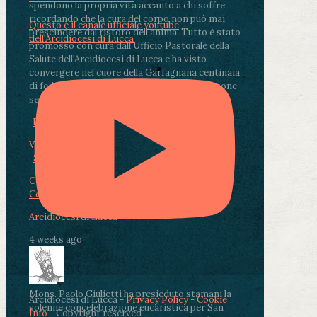
spendono la propria vita accanto a chi soffre,
ricordando che la cura del corpo non può mai
Questo è il canale ufficiale youtube
prescindere dal ristoro dell'anima.
.
Tutto è stato
dell'Arcidiocesi di Lucca
promosso con cura dall'Ufficio Pastorale della
Salute dell'Arcidiocesi di Lucca e ha visto
convergere nel cuore della Garfagnana centinaia
di fedeli, operatori sanitari, volontari e persone
segnate dalla malattia.
...
See More
See Less
Photo
View on Facebook
·
Share
Condividi su Facebook
Condividi su Twitter
Condividi su LinkedIn
Condividi via email
Arcidiocesi di Lucca
4 weeks ago
Mons. Paolo Giulietti ha presieduto stamani la
Arcidiocesi di Lucca -
Privacy Policy
-
Cookie
solenne concelebrazione eucaristica per San
Info
- Copyright reserved