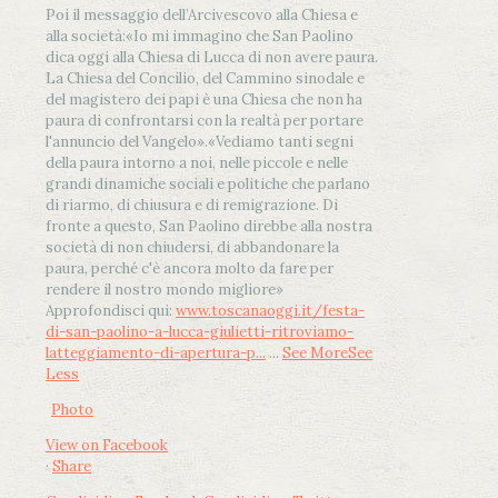
Poi il messaggio dell’Arcivescovo alla Chiesa e
alla società:
«Io mi immagino che San Paolino
dica oggi alla Chiesa di Lucca di non avere paura.
La Chiesa del Concilio, del Cammino sinodale e
del magistero dei papi è una Chiesa che non ha
paura di confrontarsi con la realtà per portare
l'annuncio del Vangelo»
.
«Vediamo tanti segni
della paura intorno a noi, nelle piccole e nelle
grandi dinamiche sociali e politiche che parlano
di riarmo, di chiusura e di remigrazione. Di
fronte a questo, San Paolino direbbe alla nostra
società di non chiudersi, di abbandonare la
paura, perché c'è ancora molto da fare per
rendere il nostro mondo migliore»
Approfondisci qui:
www.toscanaoggi.it/festa-
di-san-paolino-a-lucca-giulietti-ritroviamo-
latteggiamento-di-apertura-p...
...
See More
See
Less
Photo
View on Facebook
·
Share