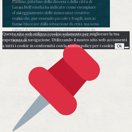
Paolino, patrono della diocesi e della città di
Lucca.
Nell’omelia ha indicato come esemplare
«l’atteggiamento delle minoranze creative:
realtà che, pur essendo piccole e fragili, non si
fanno bloccare dalla situazione di crisi, ma sono
capaci di intuire e praticare percorsi nuovi da
Questo sito web utilizza i cookie solamente per migliorare la tua
cui sorgono realtà diverse e per certi versi
esperienza di navigazione. Utilizzando il nostro sito web acconsenti
inedite».
a tutti i cookie in conformità con la nostra policy per i cookie.
Ok