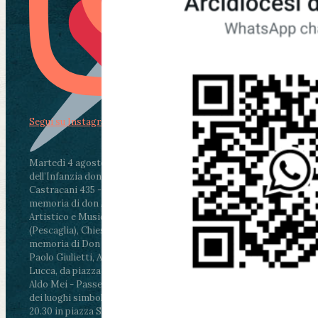
Segui su Instagram
Martedì 4 agosto2026
ore 11:30 - Lucca, Scuola
dell’Infanzia don Aldo Mei - Viale Castruccio
Castracani 435 - Inaugurazione murales in
memoria di don Aldo Mei curato dal Liceo
Artistico e Musicale “Passaglia”
.
ore 18 - Fiano
(Pescaglia), Chiesa parrocchiale - Messa in
memoria di Don Aldo Mei celebrata da mons.
Paolo Giulietti, Arcivescovo di Lucca
.
ore 20.30 -
Lucca, da piazza San Michele al Cippo di don
Aldo Mei - Passeggiata della Memoria in alcuni
dei luoghi simbolo della città. Ritrovo alle ore
20.30 in piazza San Michele con conclusione al