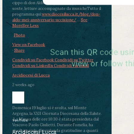
cippo di don Aldo Mei (Porta Elisa). Durante le
soste, letture accompagnate da musiche
Tutto il
programma qui:
www.diocesilucca.it/blog/don-
aldo-mei-anniversario-uccisione/
...
See
More
See Less
Photo
View on Facebook
·
Share
Condividi su Facebook
Condividi su Twitter
Condividi su LinkedIn
Condividi via email
Arcidiocesi di Lucca
2 weeks ago
Domenica 19 luglio si è svolta, sul Monte
Argegna, la XXII Giornata Diocesana della Salute.
.
La Messa delle ore 10:30 è stata presieduta dal
YouTube
Vescovo Paolo Giulietti. Durante l'omelia, ha
rivolto parole di profonda gratitudine a quanti
Arcidiocesi Lucca