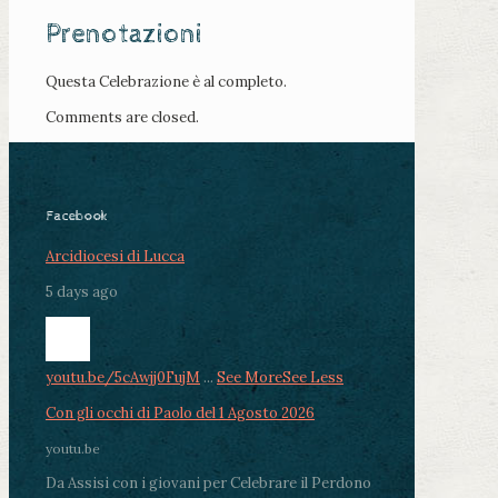
Prenotazioni
Questa Celebrazione è al completo.
Comments are closed.
Facebook
Arcidiocesi di Lucca
5 days ago
youtu.be/5cAwjj0FujM
...
See More
See Less
Con gli occhi di Paolo del 1 Agosto 2026
youtu.be
Da Assisi con i giovani per Celebrare il Perdono