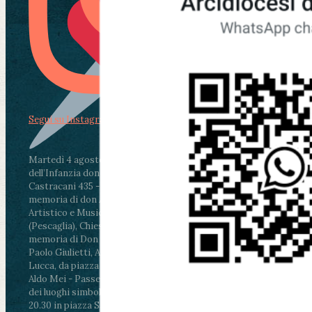
Segui su Instagram
Martedì 4 agosto2026
ore 11:30 - Lucca, Scuola
dell’Infanzia don Aldo Mei - Viale Castruccio
Castracani 435 - Inaugurazione murales in
memoria di don Aldo Mei curato dal Liceo
Artistico e Musicale “Passaglia”
.
ore 18 - Fiano
(Pescaglia), Chiesa parrocchiale - Messa in
memoria di Don Aldo Mei celebrata da mons.
Paolo Giulietti, Arcivescovo di Lucca
.
ore 20.30 -
Lucca, da piazza San Michele al Cippo di don
Aldo Mei - Passeggiata della Memoria in alcuni
dei luoghi simbolo della città. Ritrovo alle ore
20.30 in piazza San Michele con conclusione al