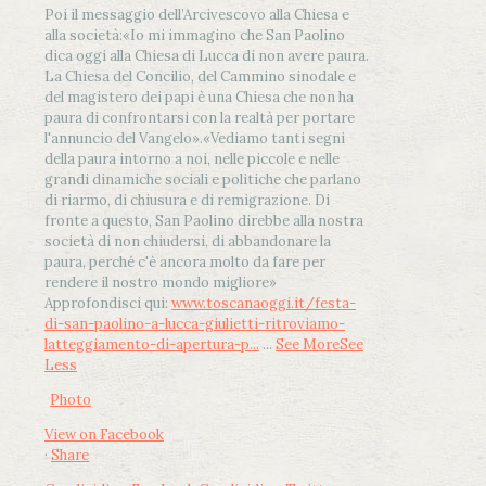
Poi il messaggio dell’Arcivescovo alla Chiesa e
alla società:
«Io mi immagino che San Paolino
dica oggi alla Chiesa di Lucca di non avere paura.
La Chiesa del Concilio, del Cammino sinodale e
del magistero dei papi è una Chiesa che non ha
paura di confrontarsi con la realtà per portare
l'annuncio del Vangelo»
.
«Vediamo tanti segni
della paura intorno a noi, nelle piccole e nelle
grandi dinamiche sociali e politiche che parlano
di riarmo, di chiusura e di remigrazione. Di
fronte a questo, San Paolino direbbe alla nostra
società di non chiudersi, di abbandonare la
paura, perché c'è ancora molto da fare per
rendere il nostro mondo migliore»
Approfondisci qui:
www.toscanaoggi.it/festa-
di-san-paolino-a-lucca-giulietti-ritroviamo-
latteggiamento-di-apertura-p...
...
See More
See
Less
Photo
View on Facebook
·
Share