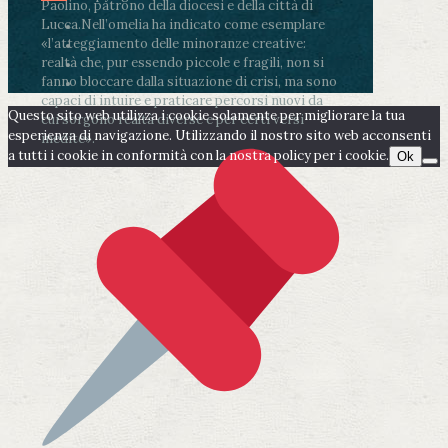
Paolino, patrono della diocesi e della città di
Lucca.
Nell’omelia ha indicato come esemplare
«l’atteggiamento delle minoranze creative:
realtà che, pur essendo piccole e fragili, non si
fanno bloccare dalla situazione di crisi, ma sono
capaci di intuire e praticare percorsi nuovi da
Questo sito web utilizza i cookie solamente per migliorare la tua
cui sorgono realtà diverse e per certi versi
esperienza di navigazione. Utilizzando il nostro sito web acconsenti
inedite».
a tutti i cookie in conformità con la nostra policy per i cookie.
Ok