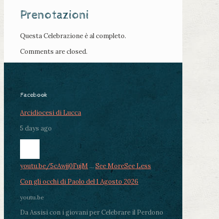
Prenotazioni
Questa Celebrazione è al completo.
Comments are closed.
Facebook
Arcidiocesi di Lucca
5 days ago
youtu.be/5cAwjj0FujM
...
See More
See Less
Con gli occhi di Paolo del 1 Agosto 2026
youtu.be
Da Assisi con i giovani per Celebrare il Perdono