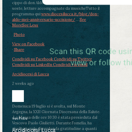
cippo di don Aldo Mei (Porta Elisa). Durante le
soste, letture accompagnate da musiche
Tutto il
programma qui:
www.diocesilucca.it/blog/don-
aldo-mei-anniversario-uccisione/
...
See
More
See Less
Photo
View on Facebook
·
Share
Condividi su Facebook
Condividi su Twitter
Condividi su LinkedIn
Condividi via email
Arcidiocesi di Lucca
2 weeks ago
Domenica 19 luglio si è svolta, sul Monte
Argegna, la XXII Giornata Diocesana della Salute.
.
La Messa delle ore 10:30 è stata presieduta dal
YouTube
Vescovo Paolo Giulietti. Durante l'omelia, ha
rivolto parole di profonda gratitudine a quanti
Arcidiocesi Lucca