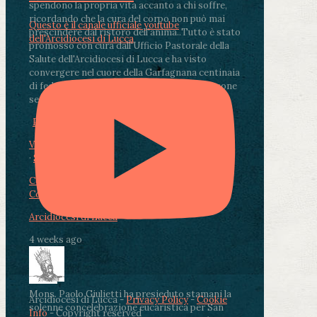
spendono la propria vita accanto a chi soffre,
ricordando che la cura del corpo non può mai
Questo è il canale ufficiale youtube
prescindere dal ristoro dell'anima.
.
Tutto è stato
dell'Arcidiocesi di Lucca
promosso con cura dall'Ufficio Pastorale della
Salute dell'Arcidiocesi di Lucca e ha visto
convergere nel cuore della Garfagnana centinaia
di fedeli, operatori sanitari, volontari e persone
segnate dalla malattia.
...
See More
See Less
Photo
View on Facebook
·
Share
Condividi su Facebook
Condividi su Twitter
Condividi su LinkedIn
Condividi via email
Arcidiocesi di Lucca
4 weeks ago
Mons. Paolo Giulietti ha presieduto stamani la
Arcidiocesi di Lucca -
Privacy Policy
-
Cookie
solenne concelebrazione eucaristica per San
Info
- Copyright reserved