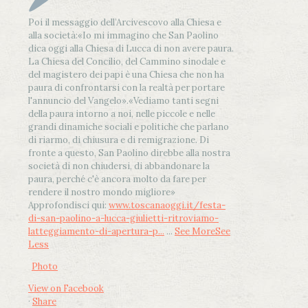
Poi il messaggio dell’Arcivescovo alla Chiesa e
alla società:
«Io mi immagino che San Paolino
dica oggi alla Chiesa di Lucca di non avere paura.
La Chiesa del Concilio, del Cammino sinodale e
del magistero dei papi è una Chiesa che non ha
paura di confrontarsi con la realtà per portare
l'annuncio del Vangelo»
.
«Vediamo tanti segni
della paura intorno a noi, nelle piccole e nelle
grandi dinamiche sociali e politiche che parlano
di riarmo, di chiusura e di remigrazione. Di
fronte a questo, San Paolino direbbe alla nostra
società di non chiudersi, di abbandonare la
paura, perché c'è ancora molto da fare per
rendere il nostro mondo migliore»
Approfondisci qui:
www.toscanaoggi.it/festa-
di-san-paolino-a-lucca-giulietti-ritroviamo-
latteggiamento-di-apertura-p...
...
See More
See
Less
Photo
View on Facebook
·
Share