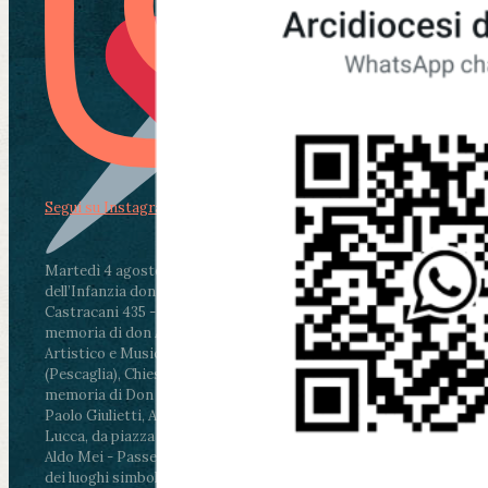
Segui su Instagram
Martedì 4 agosto2026
ore 11:30 - Lucca, Scuola
dell’Infanzia don Aldo Mei - Viale Castruccio
Castracani 435 - Inaugurazione murales in
memoria di don Aldo Mei curato dal Liceo
Artistico e Musicale “Passaglia”
.
ore 18 - Fiano
(Pescaglia), Chiesa parrocchiale - Messa in
memoria di Don Aldo Mei celebrata da mons.
Paolo Giulietti, Arcivescovo di Lucca
.
ore 20.30 -
Lucca, da piazza San Michele al Cippo di don
Aldo Mei - Passeggiata della Memoria in alcuni
dei luoghi simbolo della città. Ritrovo alle ore