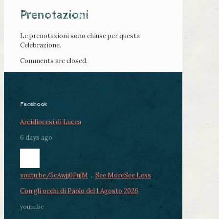
Prenotazioni
Le prenotazioni sono chiuse per questa
Celebrazione.
Comments are closed.
Facebook
Arcidiocesi di Lucca
6 days ago
youtu.be/5cAwjj0FujM
...
See More
See Less
Con gli occhi di Paolo del 1 Agosto 2026
youtu.be