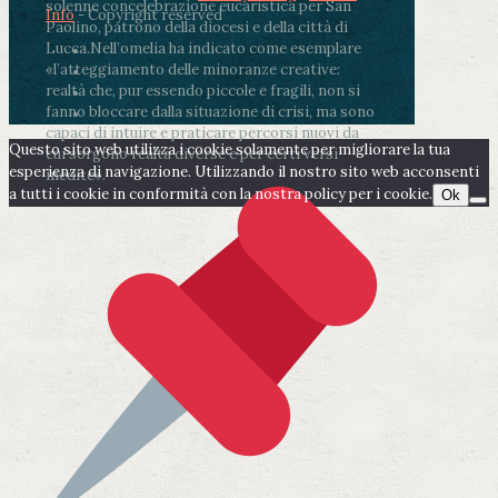
solenne concelebrazione eucaristica per San
Info
- Copyright reserved
Paolino, patrono della diocesi e della città di
Lucca.
Nell’omelia ha indicato come esemplare
«l’atteggiamento delle minoranze creative:
realtà che, pur essendo piccole e fragili, non si
fanno bloccare dalla situazione di crisi, ma sono
capaci di intuire e praticare percorsi nuovi da
Questo sito web utilizza i cookie solamente per migliorare la tua
cui sorgono realtà diverse e per certi versi
esperienza di navigazione. Utilizzando il nostro sito web acconsenti
inedite».
a tutti i cookie in conformità con la nostra policy per i cookie.
Ok