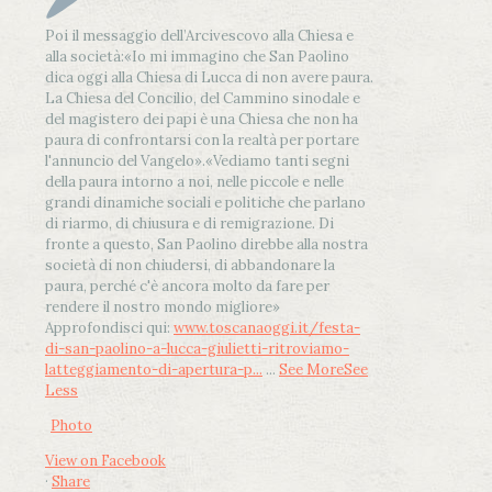
Poi il messaggio dell’Arcivescovo alla Chiesa e
alla società:
«Io mi immagino che San Paolino
dica oggi alla Chiesa di Lucca di non avere paura.
La Chiesa del Concilio, del Cammino sinodale e
del magistero dei papi è una Chiesa che non ha
paura di confrontarsi con la realtà per portare
l'annuncio del Vangelo»
.
«Vediamo tanti segni
della paura intorno a noi, nelle piccole e nelle
grandi dinamiche sociali e politiche che parlano
di riarmo, di chiusura e di remigrazione. Di
fronte a questo, San Paolino direbbe alla nostra
società di non chiudersi, di abbandonare la
paura, perché c'è ancora molto da fare per
rendere il nostro mondo migliore»
Approfondisci qui:
www.toscanaoggi.it/festa-
di-san-paolino-a-lucca-giulietti-ritroviamo-
latteggiamento-di-apertura-p...
...
See More
See
Less
Photo
View on Facebook
·
Share