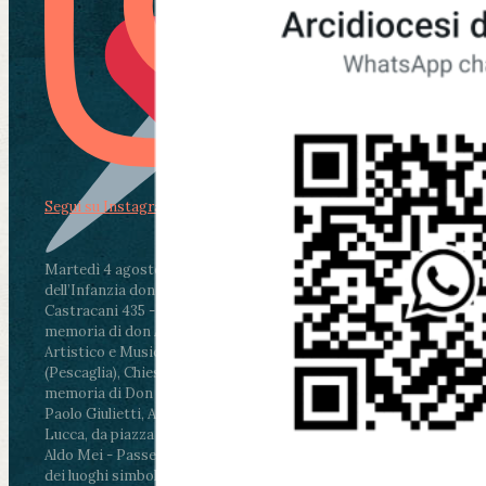
Segui su Instagram
Martedì 4 agosto2026
ore 11:30 - Lucca, Scuola
dell’Infanzia don Aldo Mei - Viale Castruccio
Castracani 435 - Inaugurazione murales in
memoria di don Aldo Mei curato dal Liceo
Artistico e Musicale “Passaglia”
.
ore 18 - Fiano
(Pescaglia), Chiesa parrocchiale - Messa in
memoria di Don Aldo Mei celebrata da mons.
Paolo Giulietti, Arcivescovo di Lucca
.
ore 20.30 -
Lucca, da piazza San Michele al Cippo di don
Aldo Mei - Passeggiata della Memoria in alcuni
dei luoghi simbolo della città. Ritrovo alle ore