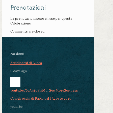
Prenotazioni
Le prenotazioni sono chiuse per questa
Celebrazione.
Comments are closed.
Facebook
Arcidiocesi di Lucca
6 days ago
youtu.be/5cAwjj0FujM
...
See More
See Less
Con gli occhi di Paolo del 1 Agosto 2026
youtu.be