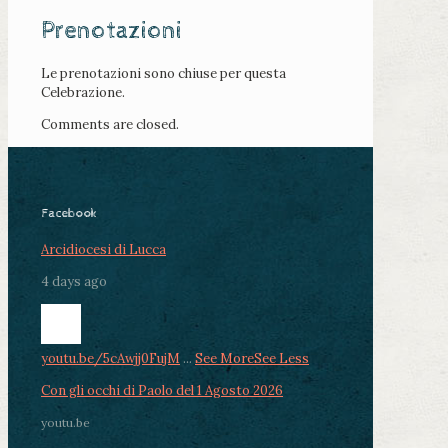
Prenotazioni
Le prenotazioni sono chiuse per questa
Celebrazione.
Comments are closed.
Facebook
Arcidiocesi di Lucca
4 days ago
youtu.be/5cAwjj0FujM
...
See More
See Less
Con gli occhi di Paolo del 1 Agosto 2026
youtu.be