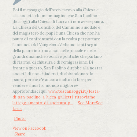
Poi il messaggio dell’Arcivescovo alla Chiesa e
alla società:
«Io mi immagino che San Paolino
dica oggi alla Chiesa di Lucca di non avere paura.
La Chiesa del Concilio, del Cammino sinodale e
del magistero dei papi è una Chiesa che non ha
paura di confrontarsi con la realtà per portare
l'annuncio del Vangelo»
.
«Vediamo tanti segni
della paura intorno a noi, nelle piccole e nelle
grandi dinamiche sociali e politiche che parlano
di riarmo, di chiusura e di remigrazione. Di
fronte a questo, San Paolino direbbe alla nostra
società di non chiudersi, di abbandonare la
paura, perché c'è ancora molto da fare per
rendere il nostro mondo migliore»
Approfondisci qui:
www.toscanaoggi.it/festa-
di-san-paolino-a-lucca-giulietti-ritroviamo-
latteggiamento-di-apertura-p...
...
See More
See
Less
Photo
View on Facebook
·
Share