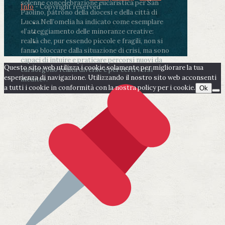
solenne concelebrazione eucaristica per San
Info
- Copyright reserved
Paolino, patrono della diocesi e della città di
Lucca.
Nell’omelia ha indicato come esemplare
«l’atteggiamento delle minoranze creative:
realtà che, pur essendo piccole e fragili, non si
fanno bloccare dalla situazione di crisi, ma sono
capaci di intuire e praticare percorsi nuovi da
Questo sito web utilizza i cookie solamente per migliorare la tua
cui sorgono realtà diverse e per certi versi
esperienza di navigazione. Utilizzando il nostro sito web acconsenti
inedite».
a tutti i cookie in conformità con la nostra policy per i cookie.
Ok