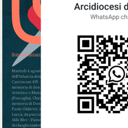
Segui su Instagram
Martedì 4 agosto2026
ore 11:30 - Lucca, Scuola
dell’Infanzia don Aldo Mei - Viale Castruccio
Castracani 435 - Inaugurazione murales in
memoria di don Aldo Mei curato dal Liceo
Artistico e Musicale “Passaglia”
.
ore 18 - Fiano
(Pescaglia), Chiesa parrocchiale - Messa in
memoria di Don Aldo Mei celebrata da mons.
Paolo Giulietti, Arcivescovo di Lucca
.
ore 20.30 -
Lucca, da piazza San Michele al Cippo di don
Aldo Mei - Passeggiata della Memoria in alcuni
dei luoghi simbolo della città. Ritrovo alle ore