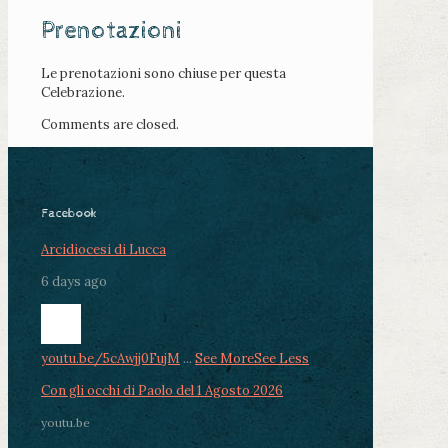
Prenotazioni
Le prenotazioni sono chiuse per questa
Celebrazione.
Comments are closed.
Facebook
Arcidiocesi di Lucca
6 days ago
youtu.be/5cAwjj0FujM
...
See More
See Less
Con gli occhi di Paolo del 1 Agosto 2026
youtu.be