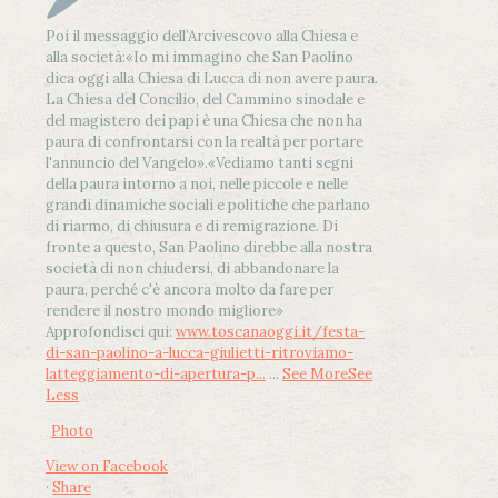
Poi il messaggio dell’Arcivescovo alla Chiesa e
alla società:
«Io mi immagino che San Paolino
dica oggi alla Chiesa di Lucca di non avere paura.
La Chiesa del Concilio, del Cammino sinodale e
del magistero dei papi è una Chiesa che non ha
paura di confrontarsi con la realtà per portare
l'annuncio del Vangelo»
.
«Vediamo tanti segni
della paura intorno a noi, nelle piccole e nelle
grandi dinamiche sociali e politiche che parlano
di riarmo, di chiusura e di remigrazione. Di
fronte a questo, San Paolino direbbe alla nostra
società di non chiudersi, di abbandonare la
paura, perché c'è ancora molto da fare per
rendere il nostro mondo migliore»
Approfondisci qui:
www.toscanaoggi.it/festa-
di-san-paolino-a-lucca-giulietti-ritroviamo-
latteggiamento-di-apertura-p...
...
See More
See
Less
Photo
View on Facebook
·
Share