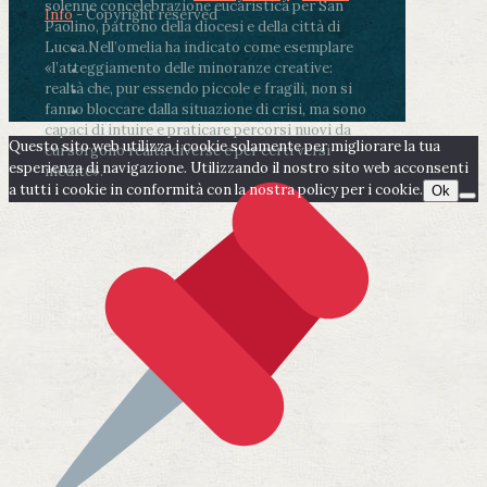
solenne concelebrazione eucaristica per San
Info
- Copyright reserved
Paolino, patrono della diocesi e della città di
Lucca.
Nell’omelia ha indicato come esemplare
«l’atteggiamento delle minoranze creative:
realtà che, pur essendo piccole e fragili, non si
fanno bloccare dalla situazione di crisi, ma sono
capaci di intuire e praticare percorsi nuovi da
Questo sito web utilizza i cookie solamente per migliorare la tua
cui sorgono realtà diverse e per certi versi
esperienza di navigazione. Utilizzando il nostro sito web acconsenti
inedite».
a tutti i cookie in conformità con la nostra policy per i cookie.
Ok