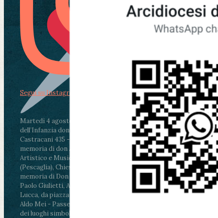
Segui su Instagram
Martedì 4 agosto2026
ore 11:30 - Lucca, Scuola
dell’Infanzia don Aldo Mei - Viale Castruccio
Castracani 435 - Inaugurazione murales in
memoria di don Aldo Mei curato dal Liceo
Artistico e Musicale “Passaglia”
.
ore 18 - Fiano
(Pescaglia), Chiesa parrocchiale - Messa in
memoria di Don Aldo Mei celebrata da mons.
Paolo Giulietti, Arcivescovo di Lucca
.
ore 20.30 -
Lucca, da piazza San Michele al Cippo di don
Aldo Mei - Passeggiata della Memoria in alcuni
dei luoghi simbolo della città. Ritrovo alle ore