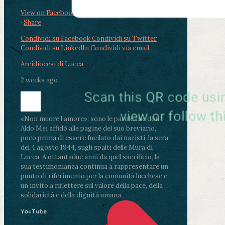
View on Facebook
·
Share
Condividi su Facebook
Condividi su Twitter
Condividi su LinkedIn
Condividi via email
Arcidiocesi di Lucca
2 weeks ago
«Non muore l’amore»: sono le parole che don
Aldo Mei affidò alle pagine del suo breviario,
poco prima di essere fucilato dai nazisti, la sera
del 4 agosto 1944, sugli spalti delle Mura di
Lucca. A ottantadue anni da quel sacrificio, la
sua testimonianza continua a rappresentare un
punto di riferimento per la comunità lucchese e
un invito a riflettere sul valore della pace, della
solidarietà e della dignità umana.
YouTube