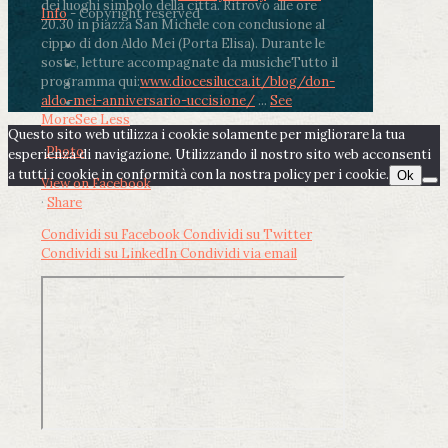
dei luoghi simbolo della città. Ritrovo alle ore
Info
- Copyright reserved
20.30 in piazza San Michele con conclusione al
cippo di don Aldo Mei (Porta Elisa). Durante le
soste, letture accompagnate da musiche
Tutto il
programma qui:
www.diocesilucca.it/blog/don-
aldo-mei-anniversario-uccisione/
...
See
More
See Less
Questo sito web utilizza i cookie solamente per migliorare la tua
Photo
esperienza di navigazione. Utilizzando il nostro sito web acconsenti
a tutti i cookie in conformità con la nostra policy per i cookie.
Ok
View on Facebook
·
Share
Condividi su Facebook
Condividi su Twitter
Condividi su LinkedIn
Condividi via email