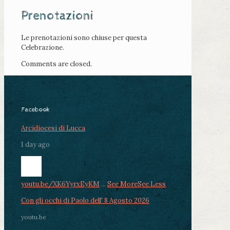
Prenotazioni
Le prenotazioni sono chiuse per questa
Celebrazione.
Comments are closed.
Facebook
Arcidiocesi di Lucca
1 day ago
youtu.be/XK6YyrxEyKM
...
See More
See Less
Con gli occhi di Paolo dell' 8 Agosto 2026
youtu.be