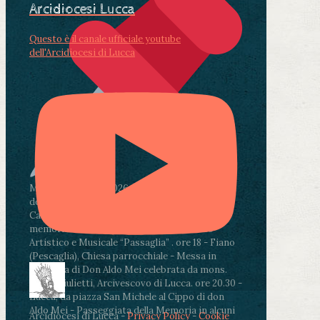
Arcidiocesi Lucca
Questo è il canale ufficiale youtube
dell'Arcidiocesi di Lucca
Martedì 4 agosto2026
ore 11:30 - Lucca, Scuola
dell’Infanzia don Aldo Mei - Viale Castruccio
Castracani 435 - Inaugurazione murales in
memoria di don Aldo Mei curato dal Liceo
Artistico e Musicale “Passaglia”
.
ore 18 - Fiano
(Pescaglia), Chiesa parrocchiale - Messa in
memoria di Don Aldo Mei celebrata da mons.
Paolo Giulietti, Arcivescovo di Lucca
.
ore 20.30 -
Lucca, da piazza San Michele al Cippo di don
Aldo Mei - Passeggiata della Memoria in alcuni
Arcidiocesi di Lucca -
Privacy Policy
-
Cookie