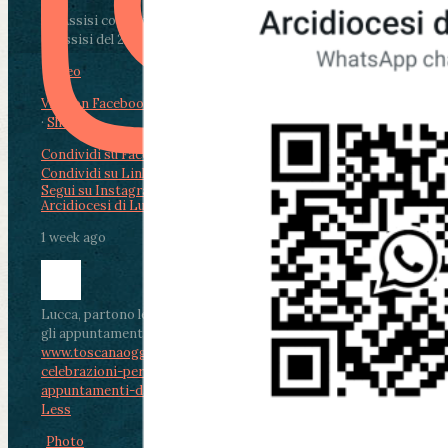
Da Assisi con i giovani per Celebrare il Perdono
di Assisi del 2 Ag...
Video
View on Facebook
·
Share
Condividi su Facebook
Condividi su Twitter
Condividi su LinkedIn
Condividi via email
Segui su Instagram
Arcidiocesi di Lucca
1 week ago
Lucca, partono le celebrazioni per don Aldo Mei:
gli appuntamenti dal 2 al 4 agosto
www.toscanaoggi.it/lucca-partono-le-
celebrazioni-per-don-aldo-mei-gli-
appuntamenti-dal-2-al-4-ago...
...
See More
See
Less
Photo