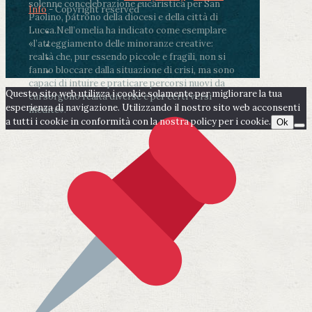
solenne concelebrazione eucaristica per San
Info
- Copyright reserved
Paolino, patrono della diocesi e della città di
Lucca.
Nell’omelia ha indicato come esemplare
«l’atteggiamento delle minoranze creative:
realtà che, pur essendo piccole e fragili, non si
fanno bloccare dalla situazione di crisi, ma sono
capaci di intuire e praticare percorsi nuovi da
Questo sito web utilizza i cookie solamente per migliorare la tua
cui sorgono realtà diverse e per certi versi
esperienza di navigazione. Utilizzando il nostro sito web acconsenti
inedite».
a tutti i cookie in conformità con la nostra policy per i cookie.
Ok