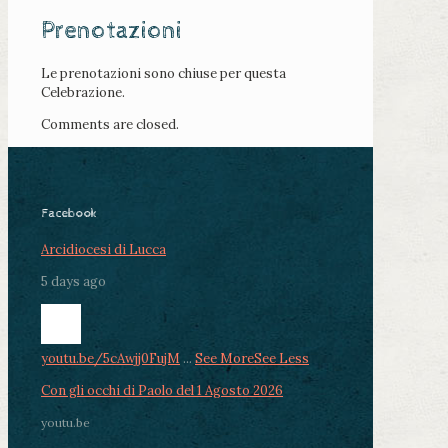
Prenotazioni
Le prenotazioni sono chiuse per questa
Celebrazione.
Comments are closed.
Facebook
Arcidiocesi di Lucca
5 days ago
youtu.be/5cAwjj0FujM
...
See More
See Less
Con gli occhi di Paolo del 1 Agosto 2026
youtu.be