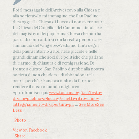
Poi il messaggio dell’Arcivescovo alla Chiesa e
alla società:
«Io mi immagino che San Paolino
dica oggi alla Chiesa di Lucca di non avere paura.
La Chiesa del Concilio, del Cammino sinodale e
del magistero dei papi è una Chiesa che non ha
paura di confrontarsi con la realtà per portare
l'annuncio del Vangelo»
.
«Vediamo tanti segni
della paura intorno a noi, nelle piccole e nelle
grandi dinamiche sociali e politiche che parlano
di riarmo, di chiusura e di remigrazione. Di
fronte a questo, San Paolino direbbe alla nostra
società di non chiudersi, di abbandonare la
paura, perché c'è ancora molto da fare per
rendere il nostro mondo migliore»
Approfondisci qui:
www.toscanaoggi.it/festa-
di-san-paolino-a-lucca-giulietti-ritroviamo-
latteggiamento-di-apertura-p...
...
See More
See
Less
Photo
View on Facebook
·
Share