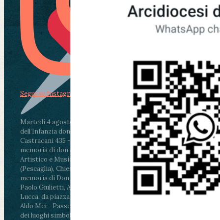
Segui su Instagram
Martedì 4 agosto2026
ore 11:30 - Lucca, Scuola
dell’Infanzia don Aldo Mei - Viale Castruccio
Castracani 435 - Inaugurazione murales in
memoria di don Aldo Mei curato dal Liceo
Artistico e Musicale “Passaglia”
.
ore 18 - Fiano
(Pescaglia), Chiesa parrocchiale - Messa in
memoria di Don Aldo Mei celebrata da mons.
Paolo Giulietti, Arcivescovo di Lucca
.
ore 20.30 -
Lucca, da piazza San Michele al Cippo di don
Aldo Mei - Passeggiata della Memoria in alcuni
dei luoghi simbolo della città. Ritrovo alle ore