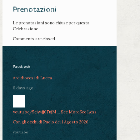
Prenotazioni
Le prenotazioni sono chiuse per questa
Celebrazione.
Comments are closed.
Facebook
Arcidiocesi di Lucca
6 days ago
youtu.be/5cAwjj0FujM
...
See More
See Less
Con gli occhi di Paolo del 1 Agosto 2026
youtu.be