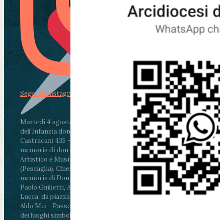
Segui su Instagram
Martedì 4 agosto2026
ore 11:30 - Lucca, Scuola
dell’Infanzia don Aldo Mei - Viale Castruccio
Castracani 435 - Inaugurazione murales in
memoria di don Aldo Mei curato dal Liceo
Artistico e Musicale “Passaglia”
.
ore 18 - Fiano
(Pescaglia), Chiesa parrocchiale - Messa in
memoria di Don Aldo Mei celebrata da mons.
Paolo Giulietti, Arcivescovo di Lucca
.
ore 20.30 -
Lucca, da piazza San Michele al Cippo di don
Aldo Mei - Passeggiata della Memoria in alcuni
dei luoghi simbolo della città. Ritrovo alle ore