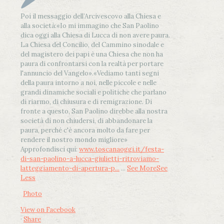
Poi il messaggio dell’Arcivescovo alla Chiesa e
alla società:
«Io mi immagino che San Paolino
dica oggi alla Chiesa di Lucca di non avere paura.
La Chiesa del Concilio, del Cammino sinodale e
del magistero dei papi è una Chiesa che non ha
paura di confrontarsi con la realtà per portare
l'annuncio del Vangelo»
.
«Vediamo tanti segni
della paura intorno a noi, nelle piccole e nelle
grandi dinamiche sociali e politiche che parlano
di riarmo, di chiusura e di remigrazione. Di
fronte a questo, San Paolino direbbe alla nostra
società di non chiudersi, di abbandonare la
paura, perché c'è ancora molto da fare per
rendere il nostro mondo migliore»
Approfondisci qui:
www.toscanaoggi.it/festa-
di-san-paolino-a-lucca-giulietti-ritroviamo-
latteggiamento-di-apertura-p...
...
See More
See
Less
Photo
View on Facebook
·
Share