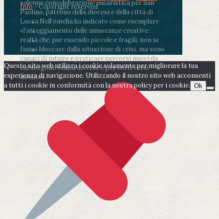
solenne concelebrazione eucaristica per San
Info
- Copyright reserved
Paolino, patrono della diocesi e della città di
Lucca.
Nell’omelia ha indicato come esemplare
«l’atteggiamento delle minoranze creative:
realtà che, pur essendo piccole e fragili, non si
fanno bloccare dalla situazione di crisi, ma sono
capaci di intuire e praticare percorsi nuovi da
Questo sito web utilizza i cookie solamente per migliorare la tua
cui sorgono realtà diverse e per certi versi
esperienza di navigazione. Utilizzando il nostro sito web acconsenti
inedite».
a tutti i cookie in conformità con la nostra policy per i cookie.
Ok