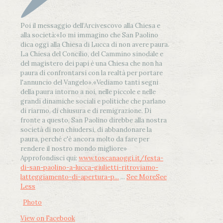
Poi il messaggio dell’Arcivescovo alla Chiesa e
alla società:
«Io mi immagino che San Paolino
dica oggi alla Chiesa di Lucca di non avere paura.
La Chiesa del Concilio, del Cammino sinodale e
del magistero dei papi è una Chiesa che non ha
paura di confrontarsi con la realtà per portare
l'annuncio del Vangelo»
.
«Vediamo tanti segni
della paura intorno a noi, nelle piccole e nelle
grandi dinamiche sociali e politiche che parlano
di riarmo, di chiusura e di remigrazione. Di
fronte a questo, San Paolino direbbe alla nostra
società di non chiudersi, di abbandonare la
paura, perché c'è ancora molto da fare per
rendere il nostro mondo migliore»
Approfondisci qui:
www.toscanaoggi.it/festa-
di-san-paolino-a-lucca-giulietti-ritroviamo-
latteggiamento-di-apertura-p...
...
See More
See
Less
Photo
View on Facebook