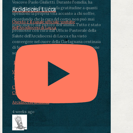
Vescovo Paolo Giulietti. Durante l'omelia, ha
rivolto parole di profonda gratitudine a quanti
Arcidiocesi Lucca
spendono la propria vita accanto a chi soffre,
ricordando che la cura del corpo non può mai
Questo è il canale ufficiale youtube
prescindere dal ristoro dell'anima.
.
Tutto è stato
dell'Arcidiocesi di Lucca
promosso con cura dall'Ufficio Pastorale della
Salute dell'Arcidiocesi di Lucca e ha visto
convergere nel cuore della Garfagnana centinaia
di fedeli, operatori sanitari, volontari e persone
segnate dalla malattia.
...
See More
See Less
Photo
View on Facebook
·
Share
Condividi su Facebook
Condividi su Twitter
Condividi su LinkedIn
Condividi via email
Arcidiocesi di Lucca
4 weeks ago