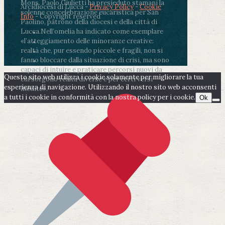
Mons. Paolo Giulietti ha presieduto stamani la
Arcidiocesi di Lucca -
Privacy Policy
-
Cookie
solenne concelebrazione eucaristica per San
Info
- Copyright reserved
Paolino, patrono della diocesi e della città di
Lucca.
Nell’omelia ha indicato come esemplare
«l’atteggiamento delle minoranze creative:
realtà che, pur essendo piccole e fragili, non si
fanno bloccare dalla situazione di crisi, ma sono
capaci di intuire e praticare percorsi nuovi da
Questo sito web utilizza i cookie solamente per migliorare la tua
cui sorgono realtà diverse e per certi versi
esperienza di navigazione. Utilizzando il nostro sito web acconsenti
inedite».
a tutti i cookie in conformità con la nostra policy per i cookie.
Ok