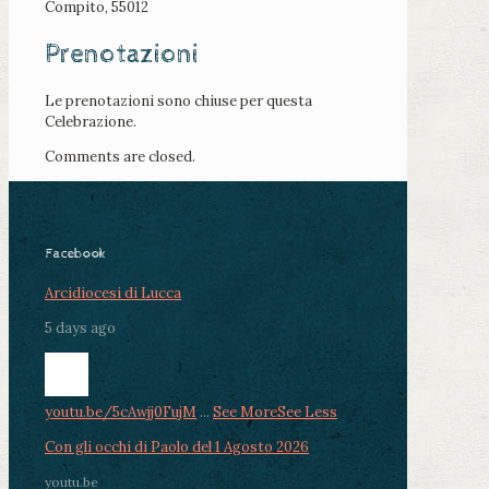
Compito, 55012
Prenotazioni
Le prenotazioni sono chiuse per questa
Celebrazione.
Comments are closed.
Facebook
Arcidiocesi di Lucca
5 days ago
youtu.be/5cAwjj0FujM
...
See More
See Less
Con gli occhi di Paolo del 1 Agosto 2026
youtu.be