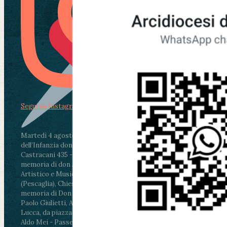
Segui su Instagram
Martedì 4 agosto2026
ore 11:30 - Lucca, Scuola
dell’Infanzia don Aldo Mei - Viale Castruccio
Castracani 435 - Inaugurazione murales in
memoria di don Aldo Mei curato dal Liceo
Artistico e Musicale “Passaglia”
.
ore 18 - Fiano
(Pescaglia), Chiesa parrocchiale - Messa in
memoria di Don Aldo Mei celebrata da mons.
Paolo Giulietti, Arcivescovo di Lucca
.
ore 20.30 -
Lucca, da piazza San Michele al Cippo di don
Aldo Mei - Passeggiata della Memoria in alcuni