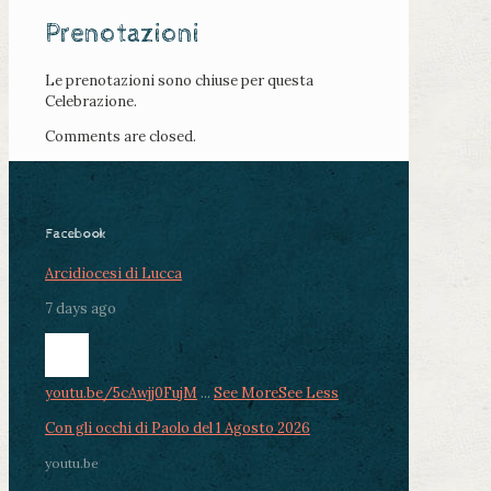
Prenotazioni
Le prenotazioni sono chiuse per questa
Celebrazione.
Comments are closed.
Facebook
Arcidiocesi di Lucca
7 days ago
youtu.be/5cAwjj0FujM
...
See More
See Less
Con gli occhi di Paolo del 1 Agosto 2026
youtu.be