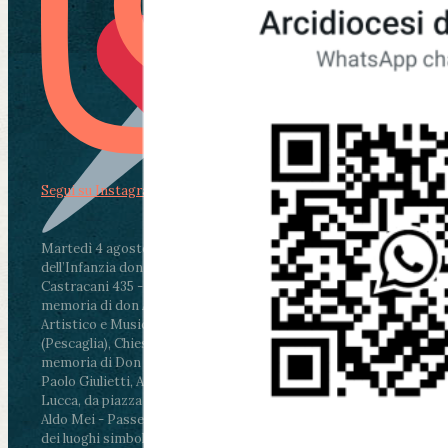
Segui su Instagram
Martedì 4 agosto2026
ore 11:30 - Lucca, Scuola
dell’Infanzia don Aldo Mei - Viale Castruccio
Castracani 435 - Inaugurazione murales in
memoria di don Aldo Mei curato dal Liceo
Artistico e Musicale “Passaglia”
.
ore 18 - Fiano
(Pescaglia), Chiesa parrocchiale - Messa in
memoria di Don Aldo Mei celebrata da mons.
Paolo Giulietti, Arcivescovo di Lucca
.
ore 20.30 -
Lucca, da piazza San Michele al Cippo di don
Aldo Mei - Passeggiata della Memoria in alcuni
dei luoghi simbolo della città. Ritrovo alle ore