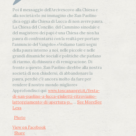
Poi il messaggio dell’Arcivescovo alla Chiesa e
alla società:
«Io mi immagino che San Paolino
dica oggi alla Chiesa di Lucca di non avere paura.
La Chiesa del Concilio, del Cammino sinodale e
del magistero dei papi è una Chiesa che non ha
paura di confrontarsi con la realtà per portare
l'annuncio del Vangelo»
.
«Vediamo tanti segni
della paura intorno a noi, nelle piccole e nelle
grandi dinamiche sociali e politiche che parlano
di riarmo, di chiusura e di remigrazione. Di
fronte a questo, San Paolino direbbe alla nostra
società di non chiudersi, di abbandonare la
paura, perché c'è ancora molto da fare per
rendere il nostro mondo migliore»
Approfondisci qui:
www.toscanaoggi.it/festa-
di-san-paolino-a-lucca-giulietti-ritroviamo-
latteggiamento-di-apertura-p...
...
See More
See
Less
Photo
View on Facebook
·
Share