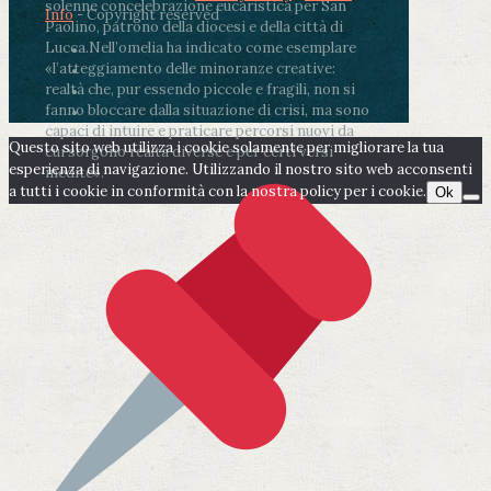
solenne concelebrazione eucaristica per San
Info
- Copyright reserved
Paolino, patrono della diocesi e della città di
Lucca.
Nell’omelia ha indicato come esemplare
«l’atteggiamento delle minoranze creative:
realtà che, pur essendo piccole e fragili, non si
fanno bloccare dalla situazione di crisi, ma sono
capaci di intuire e praticare percorsi nuovi da
Questo sito web utilizza i cookie solamente per migliorare la tua
cui sorgono realtà diverse e per certi versi
esperienza di navigazione. Utilizzando il nostro sito web acconsenti
inedite».
a tutti i cookie in conformità con la nostra policy per i cookie.
Ok