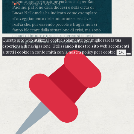
solenne concelebrazione eucaristica per San
Info
- Copyright reserved
Paolino, patrono della diocesi e della città di
Lucca.
Nell’omelia ha indicato come esemplare
«l’atteggiamento delle minoranze creative:
realtà che, pur essendo piccole e fragili, non si
fanno bloccare dalla situazione di crisi, ma sono
capaci di intuire e praticare percorsi nuovi da
Questo sito web utilizza i cookie solamente per migliorare la tua
cui sorgono realtà diverse e per certi versi
esperienza di navigazione. Utilizzando il nostro sito web acconsenti
inedite».
a tutti i cookie in conformità con la nostra policy per i cookie.
Ok