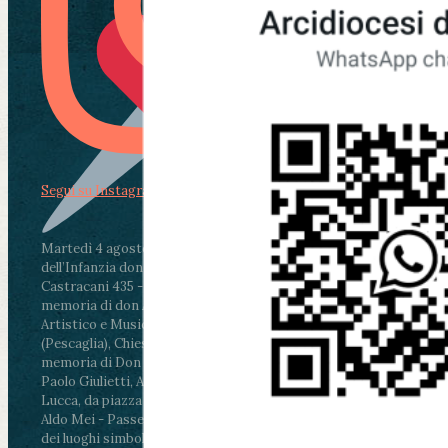
Segui su Instagram
Martedì 4 agosto2026
ore 11:30 - Lucca, Scuola
dell’Infanzia don Aldo Mei - Viale Castruccio
Castracani 435 - Inaugurazione murales in
memoria di don Aldo Mei curato dal Liceo
Artistico e Musicale “Passaglia”
.
ore 18 - Fiano
(Pescaglia), Chiesa parrocchiale - Messa in
memoria di Don Aldo Mei celebrata da mons.
Paolo Giulietti, Arcivescovo di Lucca
.
ore 20.30 -
Lucca, da piazza San Michele al Cippo di don
Aldo Mei - Passeggiata della Memoria in alcuni
dei luoghi simbolo della città. Ritrovo alle ore