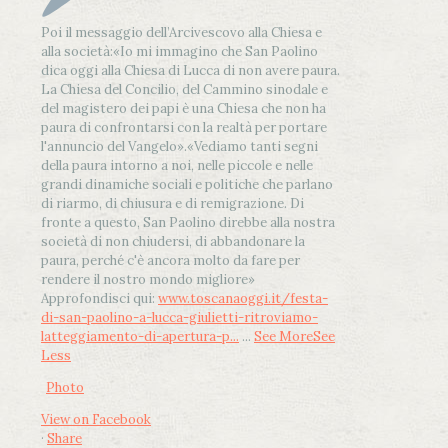
Poi il messaggio dell’Arcivescovo alla Chiesa e
alla società:
«Io mi immagino che San Paolino
dica oggi alla Chiesa di Lucca di non avere paura.
La Chiesa del Concilio, del Cammino sinodale e
del magistero dei papi è una Chiesa che non ha
paura di confrontarsi con la realtà per portare
l'annuncio del Vangelo»
.
«Vediamo tanti segni
della paura intorno a noi, nelle piccole e nelle
grandi dinamiche sociali e politiche che parlano
di riarmo, di chiusura e di remigrazione. Di
fronte a questo, San Paolino direbbe alla nostra
società di non chiudersi, di abbandonare la
paura, perché c'è ancora molto da fare per
rendere il nostro mondo migliore»
Approfondisci qui:
www.toscanaoggi.it/festa-
di-san-paolino-a-lucca-giulietti-ritroviamo-
latteggiamento-di-apertura-p...
...
See More
See
Less
Photo
View on Facebook
·
Share