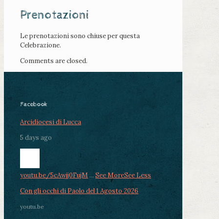
Prenotazioni
Le prenotazioni sono chiuse per questa
Celebrazione.
Comments are closed.
Facebook
Arcidiocesi di Lucca
5 days ago
youtu.be/5cAwjj0FujM
...
See More
See Less
Con gli occhi di Paolo del 1 Agosto 2026
youtu.be