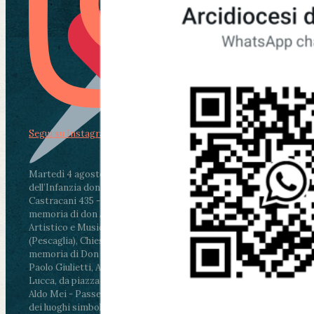
Segui su Instagram
Martedì 4 agosto2026
ore 11:30 - Lucca, Scuola
dell’Infanzia don Aldo Mei - Viale Castruccio
Castracani 435 - Inaugurazione murales in
memoria di don Aldo Mei curato dal Liceo
Artistico e Musicale “Passaglia”
.
ore 18 - Fiano
(Pescaglia), Chiesa parrocchiale - Messa in
memoria di Don Aldo Mei celebrata da mons.
Paolo Giulietti, Arcivescovo di Lucca
.
ore 20.30 -
Lucca, da piazza San Michele al Cippo di don
Aldo Mei - Passeggiata della Memoria in alcuni
dei luoghi simbolo della città. Ritrovo alle ore