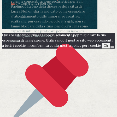
solenne concelebrazione eucaristica per San
Info
- Copyright reserved
Paolino, patrono della diocesi e della città di
Lucca.
Nell’omelia ha indicato come esemplare
«l’atteggiamento delle minoranze creative:
realtà che, pur essendo piccole e fragili, non si
fanno bloccare dalla situazione di crisi, ma sono
capaci di intuire e praticare percorsi nuovi da
Questo sito web utilizza i cookie solamente per migliorare la tua
cui sorgono realtà diverse e per certi versi
esperienza di navigazione. Utilizzando il nostro sito web acconsenti
inedite».
a tutti i cookie in conformità con la nostra policy per i cookie.
Ok