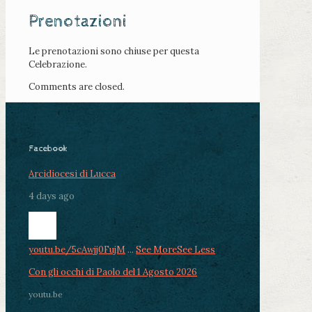
Prenotazioni
Le prenotazioni sono chiuse per questa
Celebrazione.
Comments are closed.
Facebook
Arcidiocesi di Lucca
4 days ago
youtu.be/5cAwjj0FujM
...
See More
See Less
Con gli occhi di Paolo del 1 Agosto 2026
youtu.be