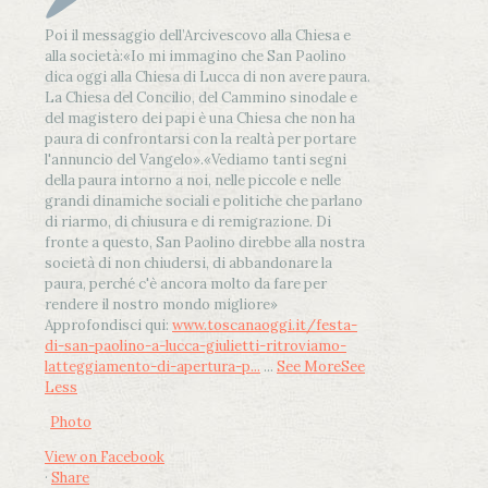
Poi il messaggio dell’Arcivescovo alla Chiesa e
alla società:
«Io mi immagino che San Paolino
dica oggi alla Chiesa di Lucca di non avere paura.
La Chiesa del Concilio, del Cammino sinodale e
del magistero dei papi è una Chiesa che non ha
paura di confrontarsi con la realtà per portare
l'annuncio del Vangelo»
.
«Vediamo tanti segni
della paura intorno a noi, nelle piccole e nelle
grandi dinamiche sociali e politiche che parlano
di riarmo, di chiusura e di remigrazione. Di
fronte a questo, San Paolino direbbe alla nostra
società di non chiudersi, di abbandonare la
paura, perché c'è ancora molto da fare per
rendere il nostro mondo migliore»
Approfondisci qui:
www.toscanaoggi.it/festa-
di-san-paolino-a-lucca-giulietti-ritroviamo-
latteggiamento-di-apertura-p...
...
See More
See
Less
Photo
View on Facebook
·
Share