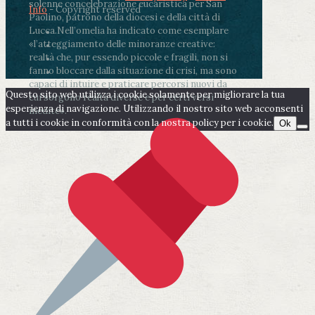
solenne concelebrazione eucaristica per San
Info
- Copyright reserved
Paolino, patrono della diocesi e della città di
Lucca.
Nell’omelia ha indicato come esemplare
«l’atteggiamento delle minoranze creative:
realtà che, pur essendo piccole e fragili, non si
fanno bloccare dalla situazione di crisi, ma sono
capaci di intuire e praticare percorsi nuovi da
Questo sito web utilizza i cookie solamente per migliorare la tua
cui sorgono realtà diverse e per certi versi
esperienza di navigazione. Utilizzando il nostro sito web acconsenti
inedite».
a tutti i cookie in conformità con la nostra policy per i cookie.
Ok