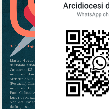
Segui su Instagram
Martedì 4 agosto2026
ore 11:30 - Lucca, Scuola
dell’Infanzia don Aldo Mei - Viale Castruccio
Castracani 435 - Inaugurazione murales in
memoria di don Aldo Mei curato dal Liceo
Artistico e Musicale “Passaglia”
.
ore 18 - Fiano
(Pescaglia), Chiesa parrocchiale - Messa in
memoria di Don Aldo Mei celebrata da mons.
Paolo Giulietti, Arcivescovo di Lucca
.
ore 20.30 -
Lucca, da piazza San Michele al Cippo di don
Aldo Mei - Passeggiata della Memoria in alcuni
dei luoghi simbolo della città. Ritrovo alle ore