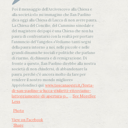
Poi il messaggio dell’Arcivescovo alla Chiesa e
alla società:
«Io mi immagino che San Paolino
dica oggi alla Chiesa di Lucca di non avere paura.
La Chiesa del Concilio, del Cammino sinodale e
del magistero dei papi è una Chiesa che non ha
paura di confrontarsi con la realtà per portare
l'annuncio del Vangelo»
.
«Vediamo tanti segni
della paura intorno a noi, nelle piccole e nelle
grandi dinamiche sociali e politiche che parlano
di riarmo, di chiusura e di remigrazione. Di
fronte a questo, San Paolino direbbe alla nostra
società di non chiudersi, di abbandonare la
paura, perché c'è ancora molto da fare per
rendere il nostro mondo migliore»
Approfondisci qui:
www.toscanaoggi.it/festa-
di-san-paolino-a-lucca-giulietti-ritroviamo-
latteggiamento-di-apertura-p...
...
See More
See
Less
Photo
View on Facebook
·
Share