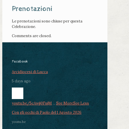
Prenotazioni
Le prenotazioni sono chiuse per questa
Celebrazione.
Comments are closed.
Facebook
Arcidiocesi di Lucca
5 days ago
youtu.be/5cAwjj0FujM
...
See More
See Less
Con gli occhi di Paolo del 1 Agosto 2026
youtu.be