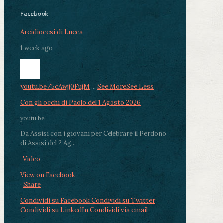
Facebook
Arcidiocesi di Lucca
1 week ago
youtu.be/5cAwjj0FujM
...
See More
See Less
Con gli occhi di Paolo del 1 Agosto 2026
youtu.be
Da Assisi con i giovani per Celebrare il Perdono
di Assisi del 2 Ag...
Video
View on Facebook
·
Share
Condividi su Facebook
Condividi su Twitter
Condividi su LinkedIn
Condividi via email