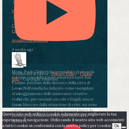
Photo
View on Facebook
·
Share
Condividi su Facebook
Condividi su Twitter
Condividi su LinkedIn
Condividi via email
Arcidiocesi di Lucca
4 weeks ago
Mons. Paolo Giulietti ha presieduto stamani la
Arcidiocesi di Lucca -
Privacy Policy
-
Cookie
solenne concelebrazione eucaristica per San
Info
- Copyright reserved
Paolino, patrono della diocesi e della città di
Lucca.
Nell’omelia ha indicato come esemplare
«l’atteggiamento delle minoranze creative:
realtà che, pur essendo piccole e fragili, non si
fanno bloccare dalla situazione di crisi, ma sono
capaci di intuire e praticare percorsi nuovi da
Questo sito web utilizza i cookie solamente per migliorare la tua
cui sorgono realtà diverse e per certi versi
esperienza di navigazione. Utilizzando il nostro sito web acconsenti
inedite».
a tutti i cookie in conformità con la nostra policy per i cookie.
Ok