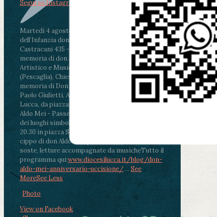
Segui su Instagram
Martedì 4 agosto2026
ore 11:30 - Lucca, Scuola
dell’Infanzia don Aldo Mei - Viale Castruccio
Castracani 435 - Inaugurazione murales in
memoria di don Aldo Mei curato dal Liceo
Artistico e Musicale “Passaglia”
.
ore 18 - Fiano
(Pescaglia), Chiesa parrocchiale - Messa in
memoria di Don Aldo Mei celebrata da mons.
Paolo Giulietti, Arcivescovo di Lucca
.
ore 20.30 -
Lucca, da piazza San Michele al Cippo di don
Aldo Mei - Passeggiata della Memoria in alcuni
dei luoghi simbolo della città. Ritrovo alle ore
20.30 in piazza San Michele con conclusione al
cippo di don Aldo Mei (Porta Elisa). Durante le
soste, letture accompagnate da musiche
Tutto il
programma qui:
www.diocesilucca.it/blog/don-
aldo-mei-anniversario-uccisione/
...
See
More
See Less
Photo
View on Facebook