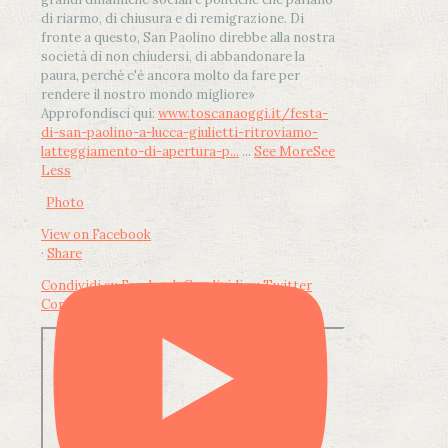
di riarmo, di chiusura e di remigrazione. Di
fronte a questo, San Paolino direbbe alla nostra
società di non chiudersi, di abbandonare la
paura, perché c'è ancora molto da fare per
rendere il nostro mondo migliore»
Approfondisci qui:
www.toscanaoggi.it/festa-
di-san-paolino-a-lucca-giulietti-ritroviamo-
latteggiamento-di-apertura-p...
...
See More
See
Less
Photo
View on Facebook
·
Share
Condividi su Facebook
Condividi su Twitter
Condividi su LinkedIn
Condividi via email