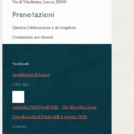
Via di Vinchiana, Lucca, 55100
Prenotazioni
Questa Celebrazione è al completo.
Comments are closed.
Facebook
Arcidiocesi di Lucca
1 day ago
youtu.be/XK6YyrxEyKM
...
See More
See Less
Con gli occhi di Paolo dell' 8 Agosto 2026
youtu.be