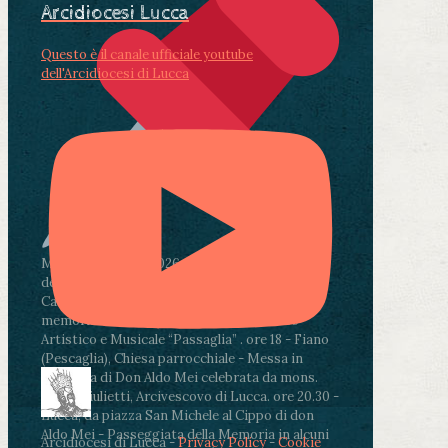
Arcidiocesi Lucca
Questo è il canale ufficiale youtube
dell'Arcidiocesi di Lucca
Martedì 4 agosto2026
ore 11:30 - Lucca, Scuola
dell’Infanzia don Aldo Mei - Viale Castruccio
Castracani 435 - Inaugurazione murales in
memoria di don Aldo Mei curato dal Liceo
Artistico e Musicale “Passaglia”
.
ore 18 - Fiano
(Pescaglia), Chiesa parrocchiale - Messa in
memoria di Don Aldo Mei celebrata da mons.
Paolo Giulietti, Arcivescovo di Lucca
.
ore 20.30 -
Lucca, da piazza San Michele al Cippo di don
Aldo Mei - Passeggiata della Memoria in alcuni
Arcidiocesi di Lucca -
Privacy Policy
-
Cookie