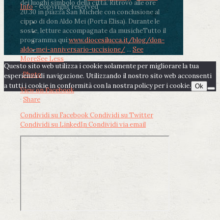
dei luoghi simbolo della città. Ritrovo alle ore
Info
- Copyright reserved
20.30 in piazza San Michele con conclusione al
cippo di don Aldo Mei (Porta Elisa). Durante le
soste, letture accompagnate da musiche
Tutto il
programma qui:
www.diocesilucca.it/blog/don-
aldo-mei-anniversario-uccisione/
...
See
More
See Less
Questo sito web utilizza i cookie solamente per migliorare la tua
Photo
esperienza di navigazione. Utilizzando il nostro sito web acconsenti
a tutti i cookie in conformità con la nostra policy per i cookie.
Ok
View on Facebook
·
Share
Condividi su Facebook
Condividi su Twitter
Condividi su LinkedIn
Condividi via email