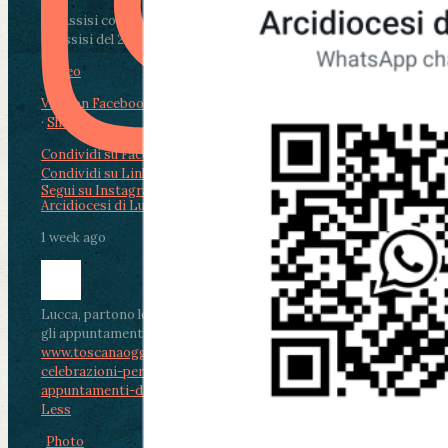
Da Assisi con i giovani per Celebrare il Perdono
di Assisi del 2 Ag...
Video
View on Facebook
·
Share
Condividi su Facebook
Condividi su Twitter
Condividi su LinkedIn
Condividi via email
Segui su Instagram
Arcidiocesi di Lucca
1 week ago
Lucca, partono le celebrazioni per don Aldo Mei:
gli appuntamenti dal 2 al 4 agosto
www.toscanaoggi.it/lucca-partono-le-
celebrazioni-per-don-aldo-mei-gli-
appuntamenti-dal-2-al-4-ago...
...
See More
See
Less
Photo