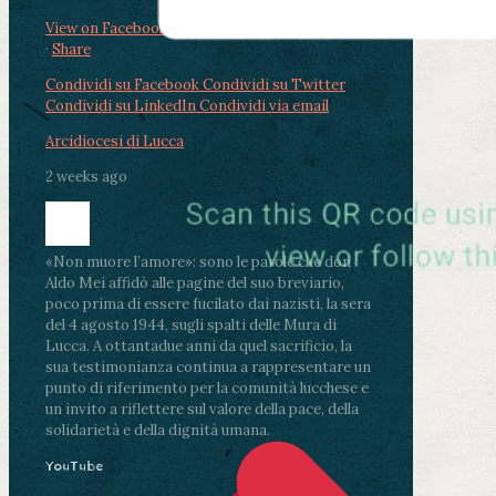
View on Facebook
·
Share
Condividi su Facebook
Condividi su Twitter
Condividi su LinkedIn
Condividi via email
Arcidiocesi di Lucca
2 weeks ago
«Non muore l’amore»: sono le parole che don
Aldo Mei affidò alle pagine del suo breviario,
poco prima di essere fucilato dai nazisti, la sera
del 4 agosto 1944, sugli spalti delle Mura di
Lucca. A ottantadue anni da quel sacrificio, la
sua testimonianza continua a rappresentare un
punto di riferimento per la comunità lucchese e
un invito a riflettere sul valore della pace, della
solidarietà e della dignità umana.
YouTube