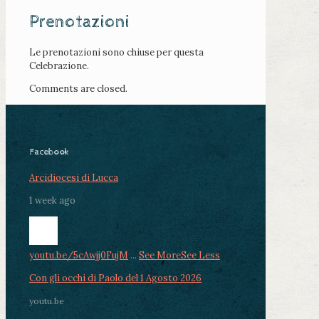
Prenotazioni
Le prenotazioni sono chiuse per questa
Celebrazione.
Comments are closed.
Facebook
Arcidiocesi di Lucca
1 week ago
youtu.be/5cAwjj0FujM
...
See More
See Less
Con gli occhi di Paolo del 1 Agosto 2026
youtu.be