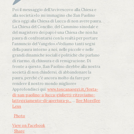
Poi il messaggio dell’Arcivescovo alla Chiesa e
alla società:
«Io mi immagino che San Paolino
dica oggi alla Chiesa di Lucca di non avere paura.
La Chiesa del Concilio, del Cammino sinodale e
del magistero dei papi è una Chiesa che non ha
paura di confrontarsi con la realtà per portare
l'annuncio del Vangelo»
.
«Vediamo tanti segni
della paura intorno a noi, nelle piccole e nelle
grandi dinamiche sociali e politiche che parlano
di riarmo, di chiusura e di remigrazione. Di
fronte a questo, San Paolino direbbe alla nostra
società di non chiudersi, di abbandonare la
paura, perché c'è ancora molto da fare per
rendere il nostro mondo migliore»
Approfondisci qui:
www.toscanaoggi.it/festa-
di-san-paolino-a-lucca-giulietti-ritroviamo-
latteggiamento-di-apertura-p...
...
See More
See
Less
Photo
View on Facebook
·
Share