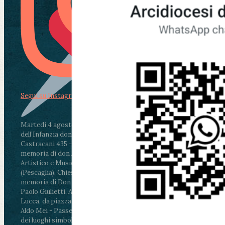
Segui su Instagram
Martedì 4 agosto2026
ore 11:30 - Lucca, Scuola
dell’Infanzia don Aldo Mei - Viale Castruccio
Castracani 435 - Inaugurazione murales in
memoria di don Aldo Mei curato dal Liceo
Artistico e Musicale “Passaglia”
.
ore 18 - Fiano
(Pescaglia), Chiesa parrocchiale - Messa in
memoria di Don Aldo Mei celebrata da mons.
Paolo Giulietti, Arcivescovo di Lucca
.
ore 20.30 -
Lucca, da piazza San Michele al Cippo di don
Aldo Mei - Passeggiata della Memoria in alcuni
dei luoghi simbolo della città. Ritrovo alle ore