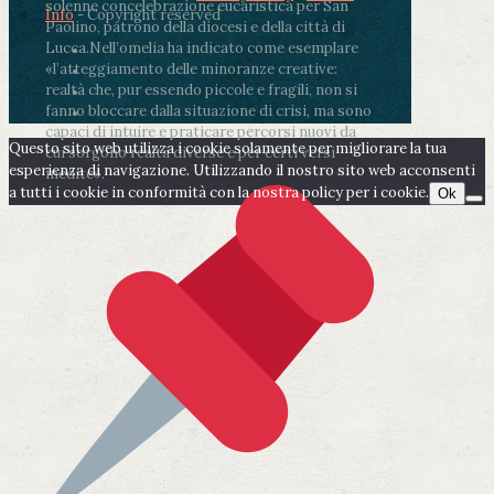
solenne concelebrazione eucaristica per San
Info
- Copyright reserved
Paolino, patrono della diocesi e della città di
Lucca.
Nell’omelia ha indicato come esemplare
«l’atteggiamento delle minoranze creative:
realtà che, pur essendo piccole e fragili, non si
fanno bloccare dalla situazione di crisi, ma sono
capaci di intuire e praticare percorsi nuovi da
Questo sito web utilizza i cookie solamente per migliorare la tua
cui sorgono realtà diverse e per certi versi
esperienza di navigazione. Utilizzando il nostro sito web acconsenti
inedite».
a tutti i cookie in conformità con la nostra policy per i cookie.
Ok