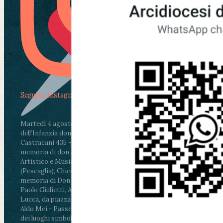
Segui su Instagram
Martedì 4 agosto2026
ore 11:30 - Lucca, Scuola
dell’Infanzia don Aldo Mei - Viale Castruccio
Castracani 435 - Inaugurazione murales in
memoria di don Aldo Mei curato dal Liceo
Artistico e Musicale “Passaglia”
.
ore 18 - Fiano
(Pescaglia), Chiesa parrocchiale - Messa in
memoria di Don Aldo Mei celebrata da mons.
Paolo Giulietti, Arcivescovo di Lucca
.
ore 20.30 -
Lucca, da piazza San Michele al Cippo di don
Aldo Mei - Passeggiata della Memoria in alcuni
dei luoghi simbolo della città. Ritrovo alle ore