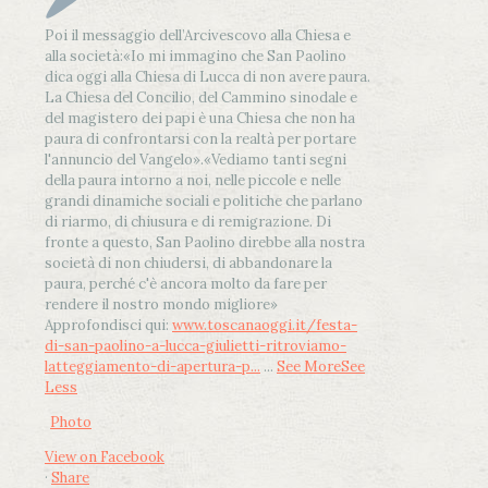
Poi il messaggio dell’Arcivescovo alla Chiesa e
alla società:
«Io mi immagino che San Paolino
dica oggi alla Chiesa di Lucca di non avere paura.
La Chiesa del Concilio, del Cammino sinodale e
del magistero dei papi è una Chiesa che non ha
paura di confrontarsi con la realtà per portare
l'annuncio del Vangelo»
.
«Vediamo tanti segni
della paura intorno a noi, nelle piccole e nelle
grandi dinamiche sociali e politiche che parlano
di riarmo, di chiusura e di remigrazione. Di
fronte a questo, San Paolino direbbe alla nostra
società di non chiudersi, di abbandonare la
paura, perché c'è ancora molto da fare per
rendere il nostro mondo migliore»
Approfondisci qui:
www.toscanaoggi.it/festa-
di-san-paolino-a-lucca-giulietti-ritroviamo-
latteggiamento-di-apertura-p...
...
See More
See
Less
Photo
View on Facebook
·
Share