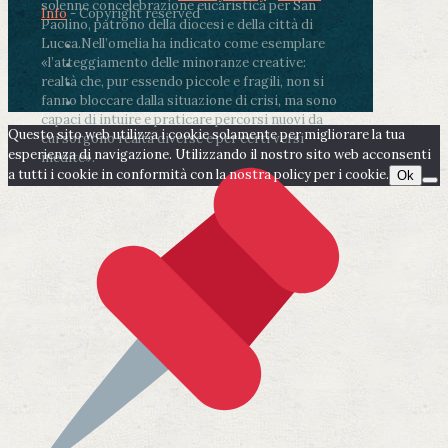
solenne concelebrazione eucaristica per San
Info
- Copyright reserved
Paolino, patrono della diocesi e della città di
Lucca.
Nell’omelia ha indicato come esemplare
«l’atteggiamento delle minoranze creative:
realtà che, pur essendo piccole e fragili, non si
fanno bloccare dalla situazione di crisi, ma sono
capaci di intuire e praticare percorsi nuovi da
Questo sito web utilizza i cookie solamente per migliorare la tua
cui sorgono realtà diverse e per certi versi
esperienza di navigazione. Utilizzando il nostro sito web acconsenti
inedite».
a tutti i cookie in conformità con la nostra policy per i cookie.
Ok