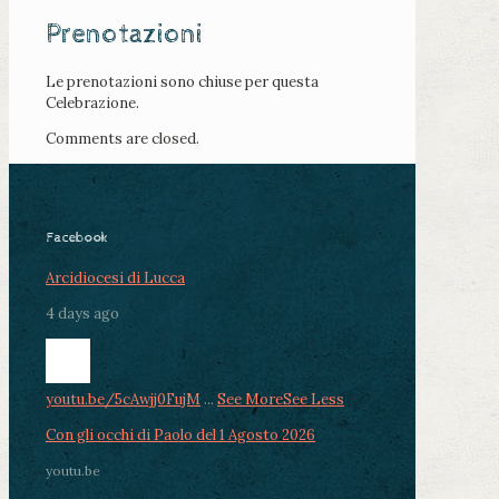
Prenotazioni
Le prenotazioni sono chiuse per questa
Celebrazione.
Comments are closed.
Facebook
Arcidiocesi di Lucca
4 days ago
youtu.be/5cAwjj0FujM
...
See More
See Less
Con gli occhi di Paolo del 1 Agosto 2026
youtu.be