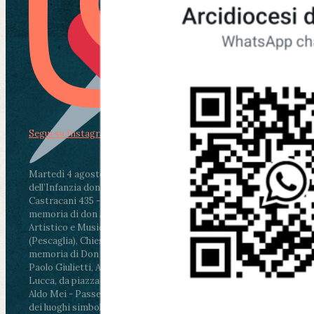
Segui su Instagram
Martedì 4 agosto2026
ore 11:30 - Lucca, Scuola
dell’Infanzia don Aldo Mei - Viale Castruccio
Castracani 435 - Inaugurazione murales in
memoria di don Aldo Mei curato dal Liceo
Artistico e Musicale “Passaglia”
.
ore 18 - Fiano
(Pescaglia), Chiesa parrocchiale - Messa in
memoria di Don Aldo Mei celebrata da mons.
Paolo Giulietti, Arcivescovo di Lucca
.
ore 20.30 -
Lucca, da piazza San Michele al Cippo di don
Aldo Mei - Passeggiata della Memoria in alcuni
dei luoghi simbolo della città. Ritrovo alle ore