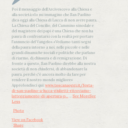
Poi il messaggio dell’Arcivescovo alla Chiesa e
alla società:
«Io mi immagino che San Paolino
dica oggi alla Chiesa di Lucca di non avere paura.
La Chiesa del Concilio, del Cammino sinodale e
del magistero dei papi è una Chiesa che non ha
paura di confrontarsi con la realtà per portare
l'annuncio del Vangelo»
.
«Vediamo tanti segni
della paura intorno a noi, nelle piccole e nelle
grandi dinamiche sociali e politiche che parlano
di riarmo, di chiusura e di remigrazione. Di
fronte a questo, San Paolino direbbe alla nostra
società di non chiudersi, di abbandonare la
paura, perché c'è ancora molto da fare per
rendere il nostro mondo migliore»
Approfondisci qui:
www.toscanaoggi.it/festa-
di-san-paolino-a-lucca-giulietti-ritroviamo-
latteggiamento-di-apertura-p...
...
See More
See
Less
Photo
View on Facebook
·
Share