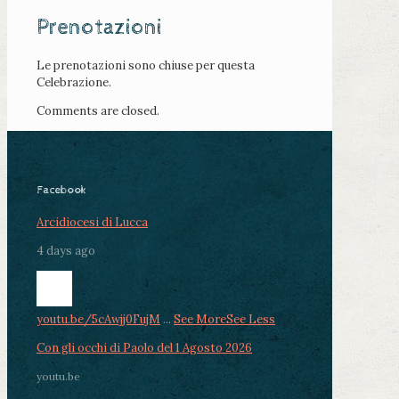
Prenotazioni
Le prenotazioni sono chiuse per questa
Celebrazione.
Comments are closed.
Facebook
Arcidiocesi di Lucca
4 days ago
youtu.be/5cAwjj0FujM
...
See More
See Less
Con gli occhi di Paolo del 1 Agosto 2026
youtu.be