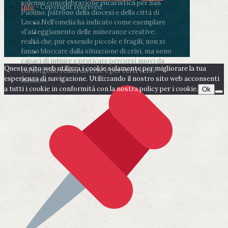
solenne concelebrazione eucaristica per San
Info
- Copyright reserved
Paolino, patrono della diocesi e della città di
Lucca.
Nell’omelia ha indicato come esemplare
«l’atteggiamento delle minoranze creative:
realtà che, pur essendo piccole e fragili, non si
fanno bloccare dalla situazione di crisi, ma sono
capaci di intuire e praticare percorsi nuovi da
Questo sito web utilizza i cookie solamente per migliorare la tua
cui sorgono realtà diverse e per certi versi
esperienza di navigazione. Utilizzando il nostro sito web acconsenti
inedite».
a tutti i cookie in conformità con la nostra policy per i cookie.
Ok