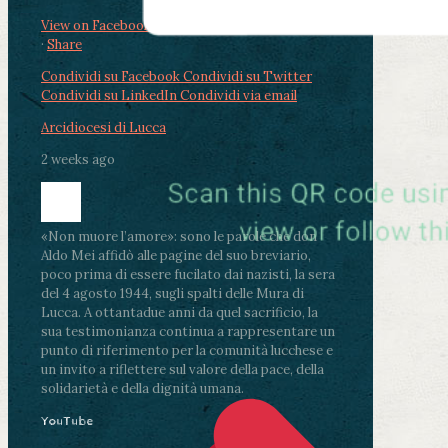
View on Facebook
·
Share
Condividi su Facebook
Condividi su Twitter
Condividi su LinkedIn
Condividi via email
Arcidiocesi di Lucca
2 weeks ago
«Non muore l’amore»: sono le parole che don
Aldo Mei affidò alle pagine del suo breviario,
poco prima di essere fucilato dai nazisti, la sera
del 4 agosto 1944, sugli spalti delle Mura di
Lucca. A ottantadue anni da quel sacrificio, la
sua testimonianza continua a rappresentare un
punto di riferimento per la comunità lucchese e
un invito a riflettere sul valore della pace, della
solidarietà e della dignità umana.
YouTube