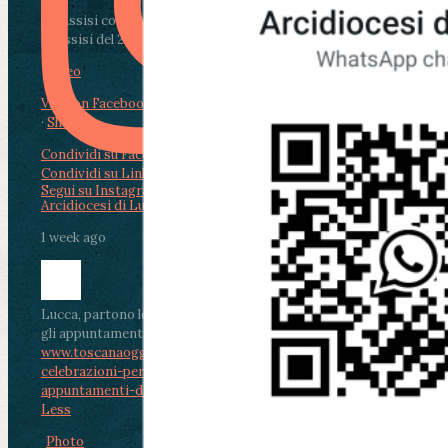
Da Assisi con i giovani per Celebrare il Perdono
di Assisi del 2 Ag...
Video
View on Facebook
·
Share
Condividi su Facebook
Condividi su Twitter
Condividi su LinkedIn
Condividi via email
Segui su Instagram
Arcidiocesi di Lucca
1 week ago
Lucca, partono le celebrazioni per don Aldo Mei:
gli appuntamenti dal 2 al 4 agosto
www.toscanaoggi.it/lucca-partono-le-
celebrazioni-per-don-aldo-mei-gli-
appuntamenti-dal-2-al-4-ago...
...
See More
See
Less
Photo