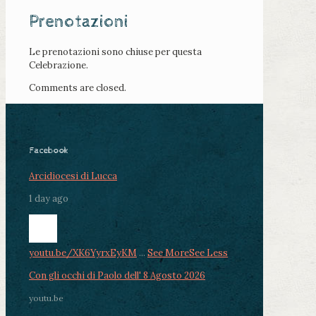
Prenotazioni
Le prenotazioni sono chiuse per questa
Celebrazione.
Comments are closed.
Facebook
Arcidiocesi di Lucca
1 day ago
youtu.be/XK6YyrxEyKM
...
See More
See Less
Con gli occhi di Paolo dell' 8 Agosto 2026
youtu.be