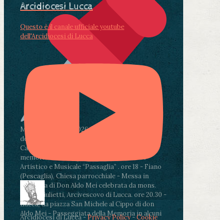
Arcidiocesi Lucca
Questo è il canale ufficiale youtube
dell'Arcidiocesi di Lucca
Martedì 4 agosto2026
ore 11:30 - Lucca, Scuola
dell’Infanzia don Aldo Mei - Viale Castruccio
Castracani 435 - Inaugurazione murales in
memoria di don Aldo Mei curato dal Liceo
Artistico e Musicale “Passaglia”
.
ore 18 - Fiano
(Pescaglia), Chiesa parrocchiale - Messa in
memoria di Don Aldo Mei celebrata da mons.
Paolo Giulietti, Arcivescovo di Lucca
.
ore 20.30 -
Lucca, da piazza San Michele al Cippo di don
Aldo Mei - Passeggiata della Memoria in alcuni
Arcidiocesi di Lucca -
Privacy Policy
-
Cookie