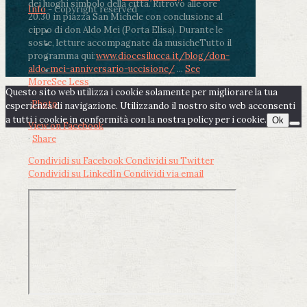
dei luoghi simbolo della città. Ritrovo alle ore
Info
- Copyright reserved
20.30 in piazza San Michele con conclusione al
cippo di don Aldo Mei (Porta Elisa). Durante le
soste, letture accompagnate da musiche
Tutto il
programma qui:
www.diocesilucca.it/blog/don-
aldo-mei-anniversario-uccisione/
...
See
More
See Less
Questo sito web utilizza i cookie solamente per migliorare la tua
Photo
esperienza di navigazione. Utilizzando il nostro sito web acconsenti
a tutti i cookie in conformità con la nostra policy per i cookie.
Ok
View on Facebook
·
Share
Condividi su Facebook
Condividi su Twitter
Condividi su LinkedIn
Condividi via email