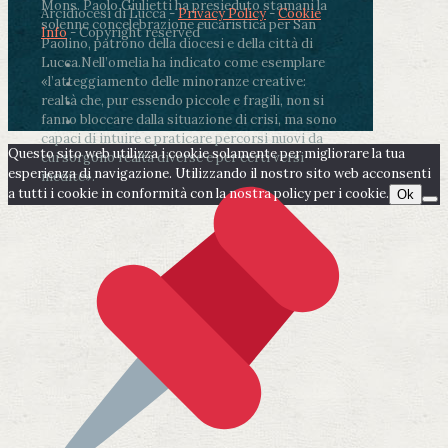
Mons. Paolo Giulietti ha presieduto stamani la
Arcidiocesi di Lucca -
Privacy Policy
-
Cookie
solenne concelebrazione eucaristica per San
Info
- Copyright reserved
Paolino, patrono della diocesi e della città di
Lucca.
Nell’omelia ha indicato come esemplare
«l’atteggiamento delle minoranze creative:
realtà che, pur essendo piccole e fragili, non si
fanno bloccare dalla situazione di crisi, ma sono
capaci di intuire e praticare percorsi nuovi da
Questo sito web utilizza i cookie solamente per migliorare la tua
cui sorgono realtà diverse e per certi versi
esperienza di navigazione. Utilizzando il nostro sito web acconsenti
inedite».
a tutti i cookie in conformità con la nostra policy per i cookie.
Ok