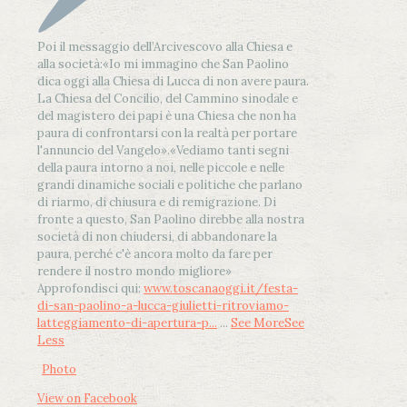
Poi il messaggio dell’Arcivescovo alla Chiesa e
alla società:
«Io mi immagino che San Paolino
dica oggi alla Chiesa di Lucca di non avere paura.
La Chiesa del Concilio, del Cammino sinodale e
del magistero dei papi è una Chiesa che non ha
paura di confrontarsi con la realtà per portare
l'annuncio del Vangelo»
.
«Vediamo tanti segni
della paura intorno a noi, nelle piccole e nelle
grandi dinamiche sociali e politiche che parlano
di riarmo, di chiusura e di remigrazione. Di
fronte a questo, San Paolino direbbe alla nostra
società di non chiudersi, di abbandonare la
paura, perché c'è ancora molto da fare per
rendere il nostro mondo migliore»
Approfondisci qui:
www.toscanaoggi.it/festa-
di-san-paolino-a-lucca-giulietti-ritroviamo-
latteggiamento-di-apertura-p...
...
See More
See
Less
Photo
View on Facebook