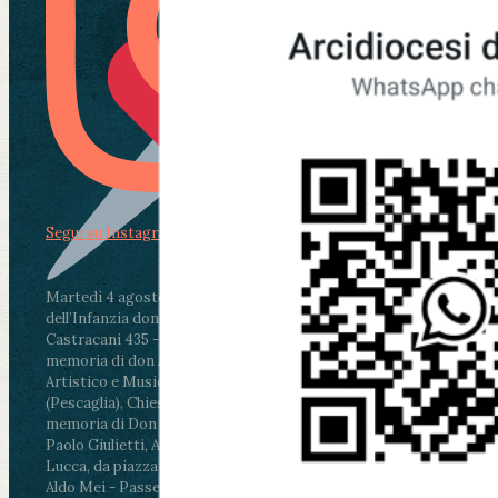
Segui su Instagram
Martedì 4 agosto2026
ore 11:30 - Lucca, Scuola
dell’Infanzia don Aldo Mei - Viale Castruccio
Castracani 435 - Inaugurazione murales in
memoria di don Aldo Mei curato dal Liceo
Artistico e Musicale “Passaglia”
.
ore 18 - Fiano
(Pescaglia), Chiesa parrocchiale - Messa in
memoria di Don Aldo Mei celebrata da mons.
Paolo Giulietti, Arcivescovo di Lucca
.
ore 20.30 -
Lucca, da piazza San Michele al Cippo di don
Aldo Mei - Passeggiata della Memoria in alcuni