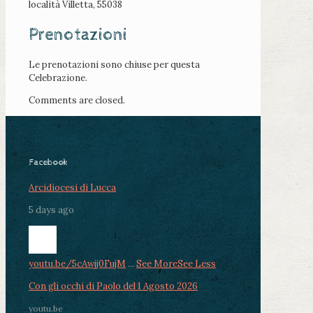
località Villetta, 55038
Prenotazioni
Le prenotazioni sono chiuse per questa
Celebrazione.
Comments are closed.
Facebook
Arcidiocesi di Lucca
5 days ago
youtu.be/5cAwjj0FujM
...
See More
See Less
Con gli occhi di Paolo del 1 Agosto 2026
youtu.be