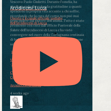
Vescovo Paolo Giulietti. Durante l'omelia, ha
rivolto parole di profonda gratitudine a quanti
Arcidiocesi Lucca
spendono la propria vita accanto a chi soffre,
ricordando che la cura del corpo non può mai
Questo è il canale ufficiale youtube
prescindere dal ristoro dell'anima.
.
Tutto è stato
dell'Arcidiocesi di Lucca
promosso con cura dall'Ufficio Pastorale della
Salute dell'Arcidiocesi di Lucca e ha visto
convergere nel cuore della Garfagnana centinaia
di fedeli, operatori sanitari, volontari e persone
segnate dalla malattia.
...
See More
See Less
Photo
View on Facebook
·
Share
Condividi su Facebook
Condividi su Twitter
Condividi su LinkedIn
Condividi via email
Arcidiocesi di Lucca
4 weeks ago