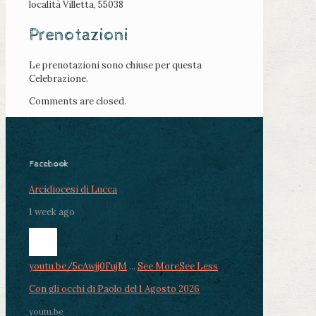
località Villetta, 55038
Prenotazioni
Le prenotazioni sono chiuse per questa
Celebrazione.
Comments are closed.
Facebook
Arcidiocesi di Lucca
1 week ago
youtu.be/5cAwjj0FujM
...
See More
See Less
Con gli occhi di Paolo del 1 Agosto 2026
youtu.be