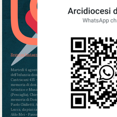
Segui su Instagram
Martedì 4 agosto2026
ore 11:30 - Lucca, Scuola
dell’Infanzia don Aldo Mei - Viale Castruccio
Castracani 435 - Inaugurazione murales in
memoria di don Aldo Mei curato dal Liceo
Artistico e Musicale “Passaglia”
.
ore 18 - Fiano
(Pescaglia), Chiesa parrocchiale - Messa in
memoria di Don Aldo Mei celebrata da mons.
Paolo Giulietti, Arcivescovo di Lucca
.
ore 20.30 -
Lucca, da piazza San Michele al Cippo di don
Aldo Mei - Passeggiata della Memoria in alcuni