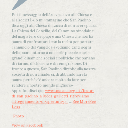
Poi il messaggio dell’Arcivescovo alla Chiesa e
alla società:
«Io mi immagino che San Paolino
dica oggi alla Chiesa di Lucca di non avere paura.
La Chiesa del Concilio, del Cammino sinodale e
del magistero dei papi è una Chiesa che non ha
paura di confrontarsi con la realtà per portare
l'annuncio del Vangelo»
.
«Vediamo tanti segni
della paura intorno a noi, nelle piccole e nelle
grandi dinamiche sociali e politiche che parlano
di riarmo, di chiusura e di remigrazione. Di
fronte a questo, San Paolino direbbe alla nostra
società di non chiudersi, di abbandonare la
paura, perché c'è ancora molto da fare per
rendere il nostro mondo migliore»
Approfondisci qui:
www.toscanaoggi.it/festa-
di-san-paolino-a-lucca-giulietti-ritroviamo-
latteggiamento-di-apertura-p...
...
See More
See
Less
Photo
View on Facebook