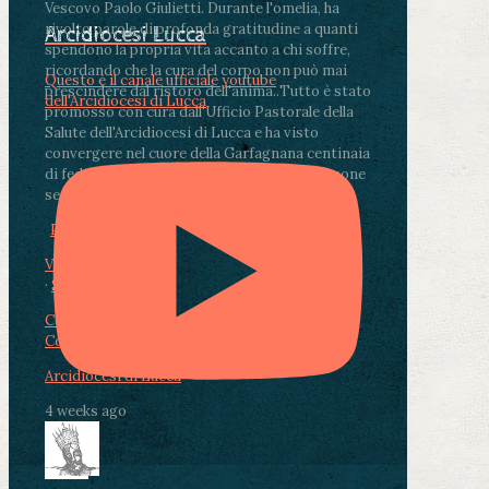
Vescovo Paolo Giulietti. Durante l'omelia, ha
rivolto parole di profonda gratitudine a quanti
Arcidiocesi Lucca
spendono la propria vita accanto a chi soffre,
ricordando che la cura del corpo non può mai
Questo è il canale ufficiale youtube
prescindere dal ristoro dell'anima.
.
Tutto è stato
dell'Arcidiocesi di Lucca
promosso con cura dall'Ufficio Pastorale della
Salute dell'Arcidiocesi di Lucca e ha visto
convergere nel cuore della Garfagnana centinaia
di fedeli, operatori sanitari, volontari e persone
segnate dalla malattia.
...
See More
See Less
Photo
View on Facebook
·
Share
Condividi su Facebook
Condividi su Twitter
Condividi su LinkedIn
Condividi via email
Arcidiocesi di Lucca
4 weeks ago