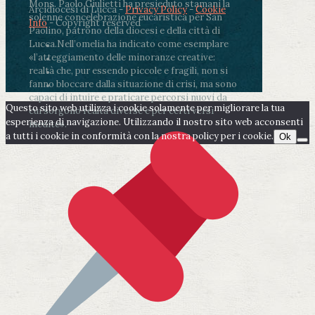
Mons. Paolo Giulietti ha presieduto stamani la
Arcidiocesi di Lucca -
Privacy Policy
-
Cookie
solenne concelebrazione eucaristica per San
Info
- Copyright reserved
Paolino, patrono della diocesi e della città di
Lucca.
Nell’omelia ha indicato come esemplare
«l’atteggiamento delle minoranze creative:
realtà che, pur essendo piccole e fragili, non si
fanno bloccare dalla situazione di crisi, ma sono
capaci di intuire e praticare percorsi nuovi da
Questo sito web utilizza i cookie solamente per migliorare la tua
cui sorgono realtà diverse e per certi versi
esperienza di navigazione. Utilizzando il nostro sito web acconsenti
inedite».
a tutti i cookie in conformità con la nostra policy per i cookie.
Ok