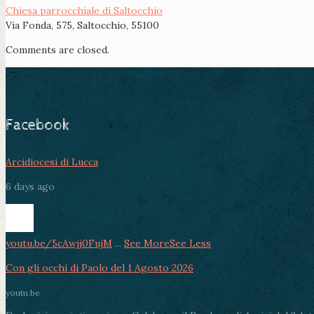
Chiesa parrocchiale di Saltocchio
Via Fonda, 575, Saltocchio, 55100
Comments are closed.
Facebook
Arcidiocesi di Lucca
6 days ago
youtu.be/5cAwjj0FujM
...
See More
See Less
Con gli occhi di Paolo del 1 Agosto 2026
youtu.be