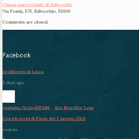
Chiesa parrocchiale di Saltocchio
Via Fonda, 575, Saltocchio, 55100
Comments are closed.
Facebook
Arcidiocesi di Lucca
5 days ago
youtu.be/5cAwjj0FujM
...
See More
See Less
Con gli occhi di Paolo del 1 Agosto 2026
youtu.be