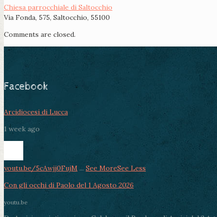
Chiesa parrocchiale di Saltocchio
Via Fonda, 575, Saltocchio, 55100
Comments are closed.
Facebook
Arcidiocesi di Lucca
1 week ago
youtu.be/5cAwjj0FujM
...
See More
See Less
Con gli occhi di Paolo del 1 Agosto 2026
youtu.be