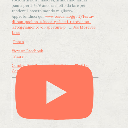
società di non chiudersi, di abbandonare la
paura, perché c'è ancora molto da fare per
rendere il nostro mondo migliore»
Approfondisci qui:
www.toscanaoggi.it/festa-
di-san-paolino-a-lucca-giulietti-ritroviamo-
latteggiamento-di-apertura-p...
...
See More
See
Less
Photo
View on Facebook
·
Share
Condividi su Facebook
Condividi su Twitter
Condividi su LinkedIn
Condividi via email