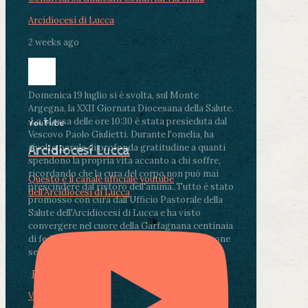
Arcidiocesi di Lucca
2 weeks ago
Domenica 19 luglio si è svolta, sul Monte
Argegna, la XXII Giornata Diocesana della Salute.
.
La Messa delle ore 10:30 è stata presieduta dal
YouTube
Vescovo Paolo Giulietti. Durante l'omelia, ha
rivolto parole di profonda gratitudine a quanti
Arcidiocesi Lucca
spendono la propria vita accanto a chi soffre,
ricordando che la cura del corpo non può mai
Questo è il canale ufficiale youtube
prescindere dal ristoro dell'anima.
.
Tutto è stato
dell'Arcidiocesi di Lucca
promosso con cura dall'Ufficio Pastorale della
Salute dell'Arcidiocesi di Lucca e ha visto
convergere nel cuore della Garfagnana centinaia
di fedeli, operatori sanitari, volontari e persone
segnate dalla malattia.
...
See More
See Less
Photo
View on Facebook