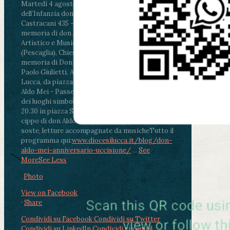
Martedì 4 agosto2026
ore 11:30 - Lucca, Scuola
dell’Infanzia don Aldo Mei - Viale Castruccio
Castracani 435 - Inaugurazione murales in
memoria di don Aldo Mei curato dal Liceo
Artistico e Musicale “Passaglia”
.
ore 18 - Fiano
(Pescaglia), Chiesa parrocchiale - Messa in
memoria di Don Aldo Mei celebrata da mons.
Paolo Giulietti, Arcivescovo di Lucca
.
ore 20.30 -
Lucca, da piazza San Michele al Cippo di don
Aldo Mei - Passeggiata della Memoria in alcuni
dei luoghi simbolo della città. Ritrovo alle ore
20.30 in piazza San Michele con conclusione al
cippo di don Aldo Mei (Porta Elisa). Durante le
soste, letture accompagnate da musiche
Tutto il
programma qui:
www.diocesilucca.it/blog/don-
aldo-mei-anniversario-uccisione/
...
See
More
See Less
Photo
View on Facebook
·
Share
Condividi su Facebook
Condividi su Twitter
Condividi su LinkedIn
Condividi via email