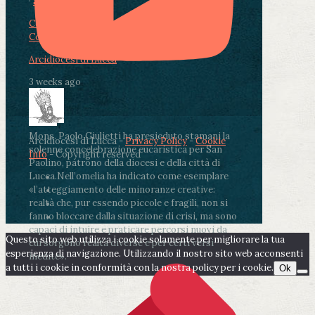
·
Share
Condividi su Facebook
Condividi su Twitter
Condividi su LinkedIn
Condividi via email
Arcidiocesi di Lucca
3 weeks ago
Mons. Paolo Giulietti ha presieduto stamani la
Arcidiocesi di Lucca -
Privacy Policy
-
Cookie
solenne concelebrazione eucaristica per San
Info
- Copyright reserved
Paolino, patrono della diocesi e della città di
Lucca.
Nell’omelia ha indicato come esemplare
«l’atteggiamento delle minoranze creative:
realtà che, pur essendo piccole e fragili, non si
fanno bloccare dalla situazione di crisi, ma sono
capaci di intuire e praticare percorsi nuovi da
Questo sito web utilizza i cookie solamente per migliorare la tua
cui sorgono realtà diverse e per certi versi
esperienza di navigazione. Utilizzando il nostro sito web acconsenti
inedite».
a tutti i cookie in conformità con la nostra policy per i cookie.
Ok