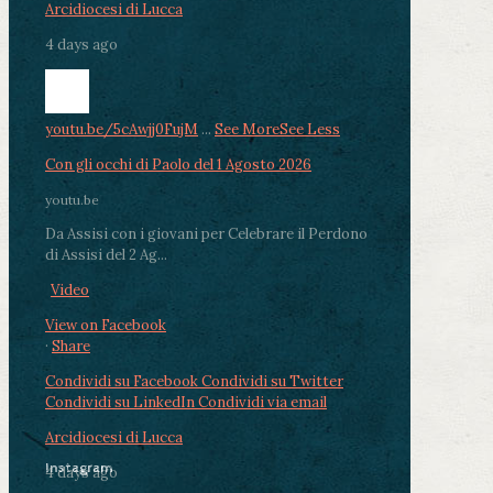
Arcidiocesi di Lucca
4 days ago
youtu.be/5cAwjj0FujM
...
See More
See Less
Con gli occhi di Paolo del 1 Agosto 2026
youtu.be
Da Assisi con i giovani per Celebrare il Perdono
di Assisi del 2 Ag...
Video
View on Facebook
·
Share
Condividi su Facebook
Condividi su Twitter
Condividi su LinkedIn
Condividi via email
Arcidiocesi di Lucca
Instagram
4 days ago