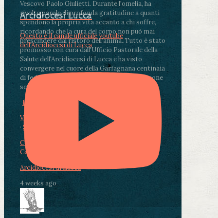
Vescovo Paolo Giulietti. Durante l'omelia, ha
rivolto parole di profonda gratitudine a quanti
Arcidiocesi Lucca
spendono la propria vita accanto a chi soffre,
ricordando che la cura del corpo non può mai
Questo è il canale ufficiale youtube
prescindere dal ristoro dell'anima.
.
Tutto è stato
dell'Arcidiocesi di Lucca
promosso con cura dall'Ufficio Pastorale della
Salute dell'Arcidiocesi di Lucca e ha visto
convergere nel cuore della Garfagnana centinaia
di fedeli, operatori sanitari, volontari e persone
segnate dalla malattia.
...
See More
See Less
Photo
View on Facebook
·
Share
Condividi su Facebook
Condividi su Twitter
Condividi su LinkedIn
Condividi via email
Arcidiocesi di Lucca
4 weeks ago