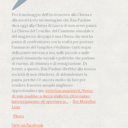
Poi il messaggio dell’Arcivescovo alla Chiesa e
alla società:
«Io mi immagino che San Paolino
dica oggi alla Chiesa di Lucca di non avere paura.
La Chiesa del Concilio, del Cammino sinodale e
del magistero dei papi è una Chiesa che non ha
paura di confrontarsi con la realtà per portare
l'annuncio del Vangelo»
.
«Vediamo tanti segni
della paura intorno a noi, nelle piccole e nelle
grandi dinamiche sociali e politiche che parlano
di riarmo, di chiusura e di remigrazione. Di
fronte a questo, San Paolino direbbe alla nostra
società di non chiudersi, di abbandonare la
paura, perché c'è ancora molto da fare per
rendere il nostro mondo migliore»
Approfondisci qui:
www.toscanaoggi.it/festa-
di-san-paolino-a-lucca-giulietti-ritroviamo-
latteggiamento-di-apertura-p...
...
See More
See
Less
Photo
View on Facebook