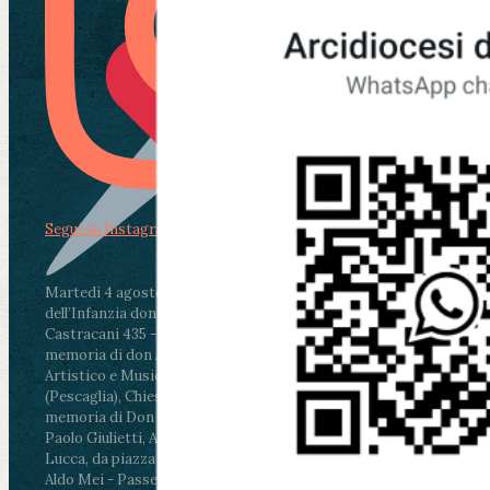
Segui su Instagram
Martedì 4 agosto2026
ore 11:30 - Lucca, Scuola
dell’Infanzia don Aldo Mei - Viale Castruccio
Castracani 435 - Inaugurazione murales in
memoria di don Aldo Mei curato dal Liceo
Artistico e Musicale “Passaglia”
.
ore 18 - Fiano
(Pescaglia), Chiesa parrocchiale - Messa in
memoria di Don Aldo Mei celebrata da mons.
Paolo Giulietti, Arcivescovo di Lucca
.
ore 20.30 -
Lucca, da piazza San Michele al Cippo di don
Aldo Mei - Passeggiata della Memoria in alcuni