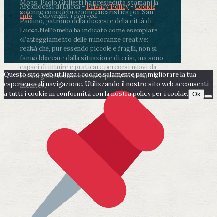
Mons. Paolo Giulietti ha presieduto stamani la
Arcidiocesi di Lucca -
Privacy Policy
-
Cookie
solenne concelebrazione eucaristica per San
Info
- Copyright reserved
Paolino, patrono della diocesi e della città di
Lucca.
Nell’omelia ha indicato come esemplare
«l’atteggiamento delle minoranze creative:
realtà che, pur essendo piccole e fragili, non si
fanno bloccare dalla situazione di crisi, ma sono
capaci di intuire e praticare percorsi nuovi da
Questo sito web utilizza i cookie solamente per migliorare la tua
cui sorgono realtà diverse e per certi versi
esperienza di navigazione. Utilizzando il nostro sito web acconsenti
inedite».
a tutti i cookie in conformità con la nostra policy per i cookie.
Ok