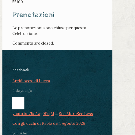
55100
Prenotazioni
Le prenotazioni sono chiuse per questa
Celebrazione.
Comments are closed.
Facebook
Arcidiocesi di Lucca
4 days ago
youtu.be/5cAwjj0FujM
...
See More
See Less
Con gli occhi di Paolo del 1 Agosto 2026
youtu.be