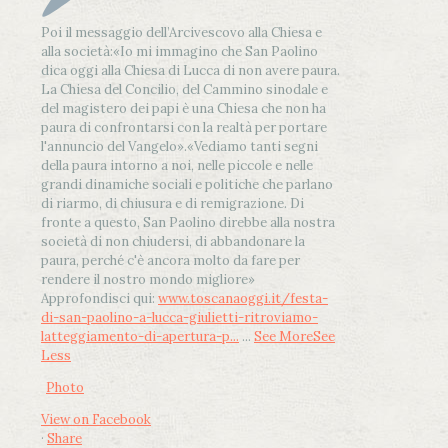
Poi il messaggio dell’Arcivescovo alla Chiesa e
alla società:
«Io mi immagino che San Paolino
dica oggi alla Chiesa di Lucca di non avere paura.
La Chiesa del Concilio, del Cammino sinodale e
del magistero dei papi è una Chiesa che non ha
paura di confrontarsi con la realtà per portare
l'annuncio del Vangelo»
.
«Vediamo tanti segni
della paura intorno a noi, nelle piccole e nelle
grandi dinamiche sociali e politiche che parlano
di riarmo, di chiusura e di remigrazione. Di
fronte a questo, San Paolino direbbe alla nostra
società di non chiudersi, di abbandonare la
paura, perché c'è ancora molto da fare per
rendere il nostro mondo migliore»
Approfondisci qui:
www.toscanaoggi.it/festa-
di-san-paolino-a-lucca-giulietti-ritroviamo-
latteggiamento-di-apertura-p...
...
See More
See
Less
Photo
View on Facebook
·
Share