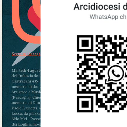
Segui su Instagram
Martedì 4 agosto2026
ore 11:30 - Lucca, Scuola
dell’Infanzia don Aldo Mei - Viale Castruccio
Castracani 435 - Inaugurazione murales in
memoria di don Aldo Mei curato dal Liceo
Artistico e Musicale “Passaglia”
.
ore 18 - Fiano
(Pescaglia), Chiesa parrocchiale - Messa in
memoria di Don Aldo Mei celebrata da mons.
Paolo Giulietti, Arcivescovo di Lucca
.
ore 20.30 -
Lucca, da piazza San Michele al Cippo di don
Aldo Mei - Passeggiata della Memoria in alcuni
dei luoghi simbolo della città. Ritrovo alle ore