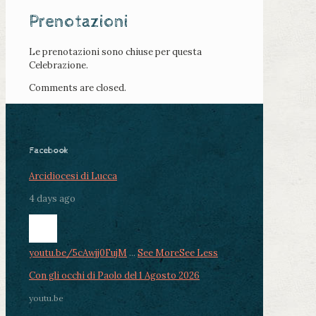
Prenotazioni
Le prenotazioni sono chiuse per questa
Celebrazione.
Comments are closed.
Facebook
Arcidiocesi di Lucca
4 days ago
youtu.be/5cAwjj0FujM
...
See More
See Less
Con gli occhi di Paolo del 1 Agosto 2026
youtu.be