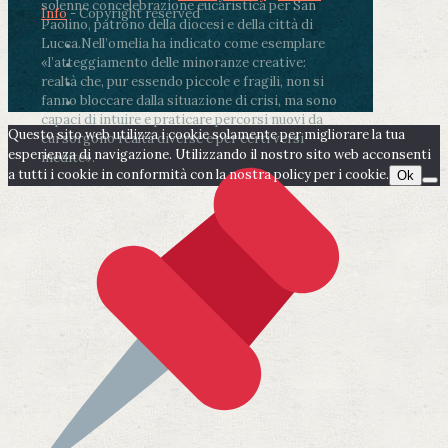
solenne concelebrazione eucaristica per San
Info
- Copyright reserved
Paolino, patrono della diocesi e della città di
Lucca.
Nell’omelia ha indicato come esemplare
«l’atteggiamento delle minoranze creative:
realtà che, pur essendo piccole e fragili, non si
fanno bloccare dalla situazione di crisi, ma sono
capaci di intuire e praticare percorsi nuovi da
Questo sito web utilizza i cookie solamente per migliorare la tua
cui sorgono realtà diverse e per certi versi
esperienza di navigazione. Utilizzando il nostro sito web acconsenti
inedite».
a tutti i cookie in conformità con la nostra policy per i cookie.
Ok