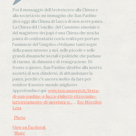
Poi il messaggio dell’Arcivescovo alla Chiesa e
alla società:
«Io mi immagino che San Paolino
dica oggi alla Chiesa di Lucca di non avere paura.
La Chiesa del Concilio, del Cammino sinodale e
del magistero dei papi è una Chiesa che non ha
paura di confrontarsi con la realtà per portare
l'annuncio del Vangelo»
.
«Vediamo tanti segni
della paura intorno a noi, nelle piccole e nelle
grandi dinamiche sociali e politiche che parlano
di riarmo, di chiusura e di remigrazione. Di
fronte a questo, San Paolino direbbe alla nostra
società di non chiudersi, di abbandonare la
paura, perché c'è ancora molto da fare per
rendere il nostro mondo migliore»
Approfondisci qui:
www.toscanaoggi.it/festa-
di-san-paolino-a-lucca-giulietti-ritroviamo-
latteggiamento-di-apertura-p...
...
See More
See
Less
Photo
View on Facebook
·
Share