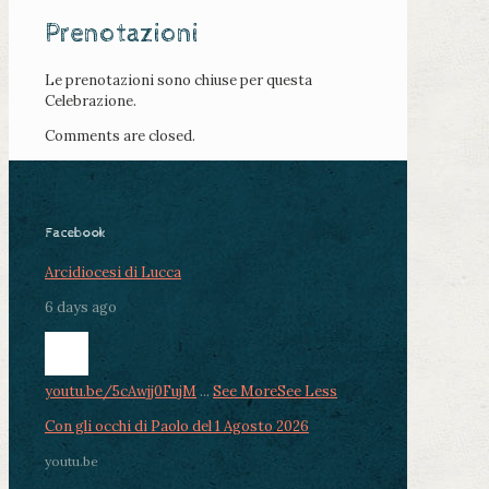
Prenotazioni
Le prenotazioni sono chiuse per questa
Celebrazione.
Comments are closed.
Facebook
Arcidiocesi di Lucca
6 days ago
youtu.be/5cAwjj0FujM
...
See More
See Less
Con gli occhi di Paolo del 1 Agosto 2026
youtu.be