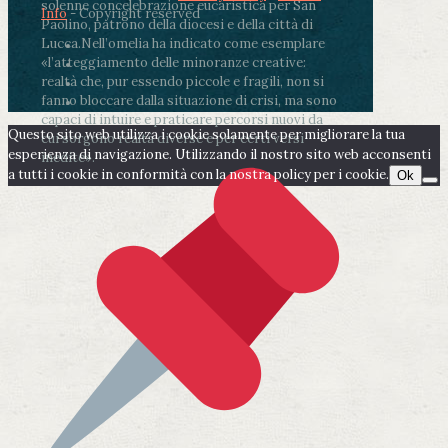
solenne concelebrazione eucaristica per San
Info
- Copyright reserved
Paolino, patrono della diocesi e della città di
Lucca.
Nell’omelia ha indicato come esemplare
«l’atteggiamento delle minoranze creative:
realtà che, pur essendo piccole e fragili, non si
fanno bloccare dalla situazione di crisi, ma sono
capaci di intuire e praticare percorsi nuovi da
Questo sito web utilizza i cookie solamente per migliorare la tua
cui sorgono realtà diverse e per certi versi
esperienza di navigazione. Utilizzando il nostro sito web acconsenti
inedite».
a tutti i cookie in conformità con la nostra policy per i cookie.
Ok