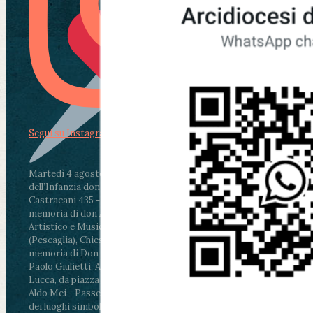
Segui su Instagram
Martedì 4 agosto2026
ore 11:30 - Lucca, Scuola
dell’Infanzia don Aldo Mei - Viale Castruccio
Castracani 435 - Inaugurazione murales in
memoria di don Aldo Mei curato dal Liceo
Artistico e Musicale “Passaglia”
.
ore 18 - Fiano
(Pescaglia), Chiesa parrocchiale - Messa in
memoria di Don Aldo Mei celebrata da mons.
Paolo Giulietti, Arcivescovo di Lucca
.
ore 20.30 -
Lucca, da piazza San Michele al Cippo di don
Aldo Mei - Passeggiata della Memoria in alcuni
dei luoghi simbolo della città. Ritrovo alle ore