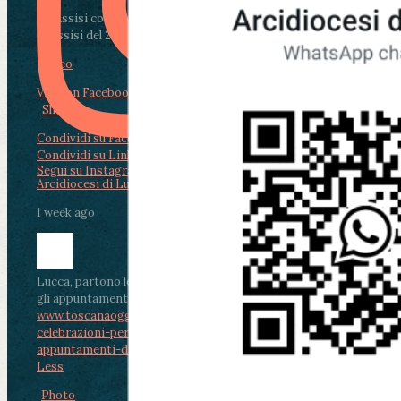
Da Assisi con i giovani per Celebrare il Perdono
di Assisi del 2 Ag...
Video
View on Facebook
·
Share
Condividi su Facebook
Condividi su Twitter
Condividi su LinkedIn
Condividi via email
Segui su Instagram
Arcidiocesi di Lucca
1 week ago
Lucca, partono le celebrazioni per don Aldo Mei:
gli appuntamenti dal 2 al 4 agosto
www.toscanaoggi.it/lucca-partono-le-
celebrazioni-per-don-aldo-mei-gli-
appuntamenti-dal-2-al-4-ago...
...
See More
See
Less
Photo