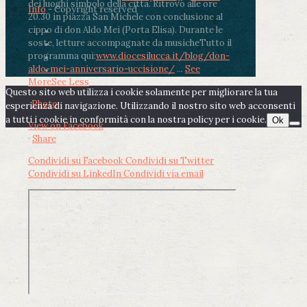
dei luoghi simbolo della città. Ritrovo alle ore
Info
- Copyright reserved
20.30 in piazza San Michele con conclusione al
cippo di don Aldo Mei (Porta Elisa). Durante le
soste, letture accompagnate da musiche
Tutto il
programma qui:
www.diocesilucca.it/blog/don-
aldo-mei-anniversario-uccisione/
...
See
More
See Less
Questo sito web utilizza i cookie solamente per migliorare la tua
Photo
esperienza di navigazione. Utilizzando il nostro sito web acconsenti
a tutti i cookie in conformità con la nostra policy per i cookie.
Ok
View on Facebook
·
Share
Condividi su Facebook
Condividi su Twitter
Condividi su LinkedIn
Condividi via email