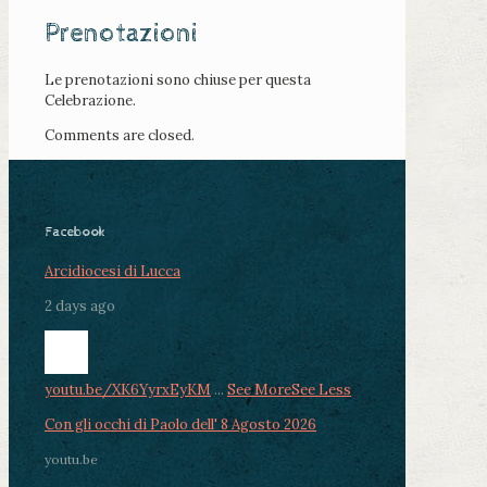
Prenotazioni
Le prenotazioni sono chiuse per questa
Celebrazione.
Comments are closed.
Facebook
Arcidiocesi di Lucca
2 days ago
youtu.be/XK6YyrxEyKM
...
See More
See Less
Con gli occhi di Paolo dell' 8 Agosto 2026
youtu.be