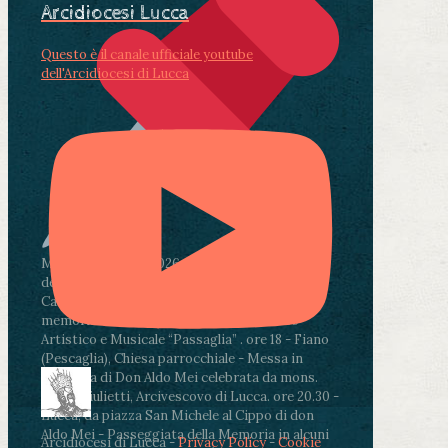
Arcidiocesi Lucca
Questo è il canale ufficiale youtube
dell'Arcidiocesi di Lucca
Martedì 4 agosto2026
ore 11:30 - Lucca, Scuola
dell’Infanzia don Aldo Mei - Viale Castruccio
Castracani 435 - Inaugurazione murales in
memoria di don Aldo Mei curato dal Liceo
Artistico e Musicale “Passaglia”
.
ore 18 - Fiano
(Pescaglia), Chiesa parrocchiale - Messa in
memoria di Don Aldo Mei celebrata da mons.
Paolo Giulietti, Arcivescovo di Lucca
.
ore 20.30 -
Lucca, da piazza San Michele al Cippo di don
Aldo Mei - Passeggiata della Memoria in alcuni
Arcidiocesi di Lucca -
Privacy Policy
-
Cookie