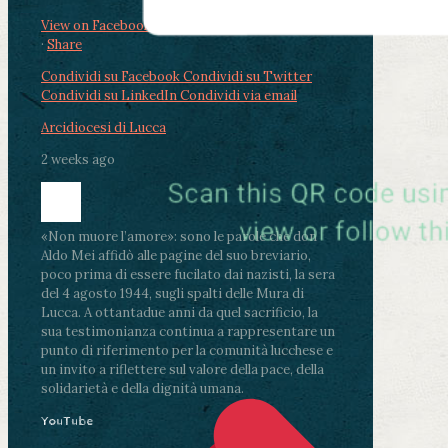
View on Facebook
·
Share
Condividi su Facebook
Condividi su Twitter
Condividi su LinkedIn
Condividi via email
Arcidiocesi di Lucca
2 weeks ago
«Non muore l’amore»: sono le parole che don
Aldo Mei affidò alle pagine del suo breviario,
poco prima di essere fucilato dai nazisti, la sera
del 4 agosto 1944, sugli spalti delle Mura di
Lucca. A ottantadue anni da quel sacrificio, la
sua testimonianza continua a rappresentare un
punto di riferimento per la comunità lucchese e
un invito a riflettere sul valore della pace, della
solidarietà e della dignità umana.
YouTube