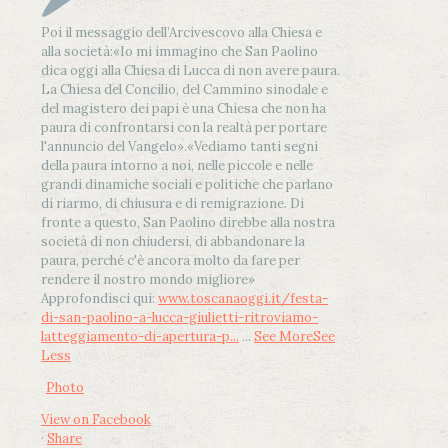
Poi il messaggio dell’Arcivescovo alla Chiesa e
alla società:
«Io mi immagino che San Paolino
dica oggi alla Chiesa di Lucca di non avere paura.
La Chiesa del Concilio, del Cammino sinodale e
del magistero dei papi è una Chiesa che non ha
paura di confrontarsi con la realtà per portare
l'annuncio del Vangelo»
.
«Vediamo tanti segni
della paura intorno a noi, nelle piccole e nelle
grandi dinamiche sociali e politiche che parlano
di riarmo, di chiusura e di remigrazione. Di
fronte a questo, San Paolino direbbe alla nostra
società di non chiudersi, di abbandonare la
paura, perché c'è ancora molto da fare per
rendere il nostro mondo migliore»
Approfondisci qui:
www.toscanaoggi.it/festa-
di-san-paolino-a-lucca-giulietti-ritroviamo-
latteggiamento-di-apertura-p...
...
See More
See
Less
Photo
View on Facebook
·
Share