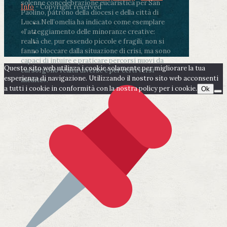
solenne concelebrazione eucaristica per San
Info
- Copyright reserved
Paolino, patrono della diocesi e della città di
Lucca.
Nell’omelia ha indicato come esemplare
«l’atteggiamento delle minoranze creative:
realtà che, pur essendo piccole e fragili, non si
fanno bloccare dalla situazione di crisi, ma sono
capaci di intuire e praticare percorsi nuovi da
Questo sito web utilizza i cookie solamente per migliorare la tua
cui sorgono realtà diverse e per certi versi
esperienza di navigazione. Utilizzando il nostro sito web acconsenti
inedite».
a tutti i cookie in conformità con la nostra policy per i cookie.
Ok