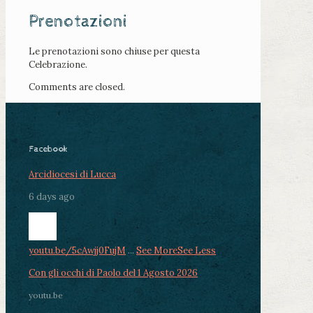
Prenotazioni
Le prenotazioni sono chiuse per questa
Celebrazione.
Comments are closed.
Facebook
Arcidiocesi di Lucca
6 days ago
youtu.be/5cAwjj0FujM
...
See More
See Less
Con gli occhi di Paolo del 1 Agosto 2026
youtu.be