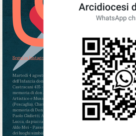
Segui su Instagram
Martedì 4 agosto2026
ore 11:30 - Lucca, Scuola
dell’Infanzia don Aldo Mei - Viale Castruccio
Castracani 435 - Inaugurazione murales in
memoria di don Aldo Mei curato dal Liceo
Artistico e Musicale “Passaglia”
.
ore 18 - Fiano
(Pescaglia), Chiesa parrocchiale - Messa in
memoria di Don Aldo Mei celebrata da mons.
Paolo Giulietti, Arcivescovo di Lucca
.
ore 20.30 -
Lucca, da piazza San Michele al Cippo di don
Aldo Mei - Passeggiata della Memoria in alcuni
dei luoghi simbolo della città. Ritrovo alle ore