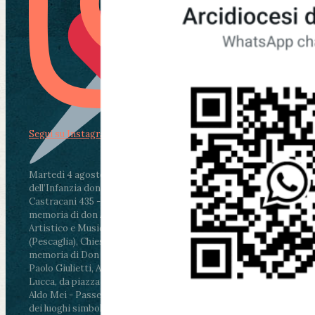
Segui su Instagram
Martedì 4 agosto2026
ore 11:30 - Lucca, Scuola
dell’Infanzia don Aldo Mei - Viale Castruccio
Castracani 435 - Inaugurazione murales in
memoria di don Aldo Mei curato dal Liceo
Artistico e Musicale “Passaglia”
.
ore 18 - Fiano
(Pescaglia), Chiesa parrocchiale - Messa in
memoria di Don Aldo Mei celebrata da mons.
Paolo Giulietti, Arcivescovo di Lucca
.
ore 20.30 -
Lucca, da piazza San Michele al Cippo di don
Aldo Mei - Passeggiata della Memoria in alcuni
dei luoghi simbolo della città. Ritrovo alle ore