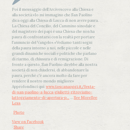
Poi il messaggio dell’Arcivescovo alla Chiesa e
alla società:
«Io mi immagino che San Paolino
dica oggi alla Chiesa di Lucca di non avere paura.
La Chiesa del Concilio, del Cammino sinodale e
del magistero dei papi è una Chiesa che non ha
paura di confrontarsi con la realtà per portare
l'annuncio del Vangelo»
.
«Vediamo tanti segni
della paura intorno a noi, nelle piccole e nelle
grandi dinamiche sociali e politiche che parlano
di riarmo, di chiusura e di remigrazione. Di
fronte a questo, San Paolino direbbe alla nostra
società di non chiudersi, di abbandonare la
paura, perché c'è ancora molto da fare per
rendere il nostro mondo migliore»
Approfondisci qui:
www.toscanaoggi.it/festa-
di-san-paolino-a-lucca-giulietti-ritroviamo-
latteggiamento-di-apertura-p...
...
See More
See
Less
Photo
View on Facebook
·
Share