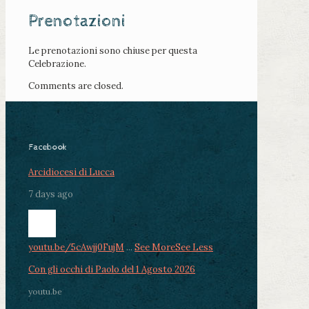
Prenotazioni
Le prenotazioni sono chiuse per questa
Celebrazione.
Comments are closed.
Facebook
Arcidiocesi di Lucca
7 days ago
youtu.be/5cAwjj0FujM
...
See More
See Less
Con gli occhi di Paolo del 1 Agosto 2026
youtu.be