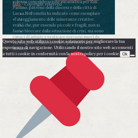
solenne concelebrazione eucaristica per San
Info
- Copyright reserved
Paolino, patrono della diocesi e della città di
Lucca.
Nell’omelia ha indicato come esemplare
«l’atteggiamento delle minoranze creative:
realtà che, pur essendo piccole e fragili, non si
fanno bloccare dalla situazione di crisi, ma sono
capaci di intuire e praticare percorsi nuovi da
Questo sito web utilizza i cookie solamente per migliorare la tua
cui sorgono realtà diverse e per certi versi
esperienza di navigazione. Utilizzando il nostro sito web acconsenti
inedite».
a tutti i cookie in conformità con la nostra policy per i cookie.
Ok