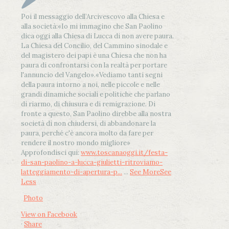
Poi il messaggio dell’Arcivescovo alla Chiesa e
alla società:
«Io mi immagino che San Paolino
dica oggi alla Chiesa di Lucca di non avere paura.
La Chiesa del Concilio, del Cammino sinodale e
del magistero dei papi è una Chiesa che non ha
paura di confrontarsi con la realtà per portare
l'annuncio del Vangelo»
.
«Vediamo tanti segni
della paura intorno a noi, nelle piccole e nelle
grandi dinamiche sociali e politiche che parlano
di riarmo, di chiusura e di remigrazione. Di
fronte a questo, San Paolino direbbe alla nostra
società di non chiudersi, di abbandonare la
paura, perché c'è ancora molto da fare per
rendere il nostro mondo migliore»
Approfondisci qui:
www.toscanaoggi.it/festa-
di-san-paolino-a-lucca-giulietti-ritroviamo-
latteggiamento-di-apertura-p...
...
See More
See
Less
Photo
View on Facebook
·
Share