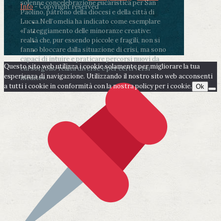
solenne concelebrazione eucaristica per San
Info
- Copyright reserved
Paolino, patrono della diocesi e della città di
Lucca.
Nell’omelia ha indicato come esemplare
«l’atteggiamento delle minoranze creative:
realtà che, pur essendo piccole e fragili, non si
fanno bloccare dalla situazione di crisi, ma sono
capaci di intuire e praticare percorsi nuovi da
Questo sito web utilizza i cookie solamente per migliorare la tua
cui sorgono realtà diverse e per certi versi
esperienza di navigazione. Utilizzando il nostro sito web acconsenti
inedite».
a tutti i cookie in conformità con la nostra policy per i cookie.
Ok