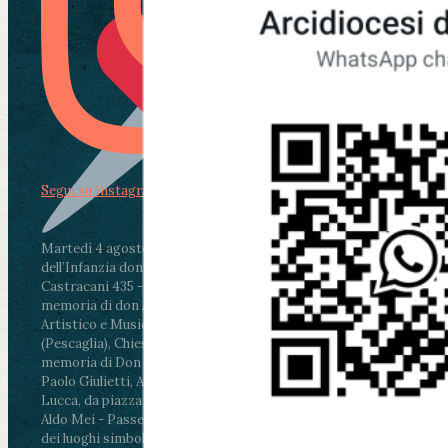
Segui su Instagram
Martedì 4 agosto2026
ore 11:30 - Lucca, Scuola
dell’Infanzia don Aldo Mei - Viale Castruccio
Castracani 435 - Inaugurazione murales in
memoria di don Aldo Mei curato dal Liceo
Artistico e Musicale “Passaglia”
.
ore 18 - Fiano
(Pescaglia), Chiesa parrocchiale - Messa in
memoria di Don Aldo Mei celebrata da mons.
Paolo Giulietti, Arcivescovo di Lucca
.
ore 20.30 -
Lucca, da piazza San Michele al Cippo di don
Aldo Mei - Passeggiata della Memoria in alcuni
dei luoghi simbolo della città. Ritrovo alle ore