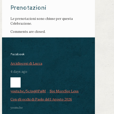
Prenotazioni
Le prenotazioni sono chiuse per questa
Celebrazione.
Comments are closed.
Facebook
Arcidiocesi di Lucca
4 days ago
youtu.be/5cAwjj0FujM
...
See More
See Less
Con gli occhi di Paolo del 1 Agosto 2026
youtu.be