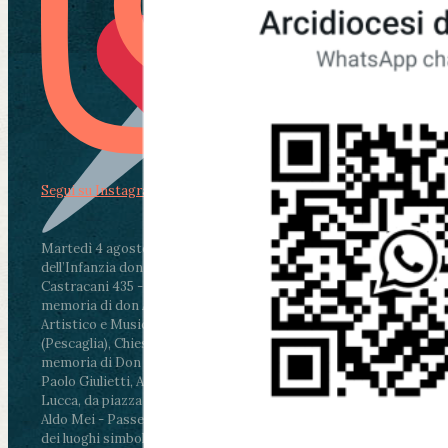
Segui su Instagram
Martedì 4 agosto2026
ore 11:30 - Lucca, Scuola
dell’Infanzia don Aldo Mei - Viale Castruccio
Castracani 435 - Inaugurazione murales in
memoria di don Aldo Mei curato dal Liceo
Artistico e Musicale “Passaglia”
.
ore 18 - Fiano
(Pescaglia), Chiesa parrocchiale - Messa in
memoria di Don Aldo Mei celebrata da mons.
Paolo Giulietti, Arcivescovo di Lucca
.
ore 20.30 -
Lucca, da piazza San Michele al Cippo di don
Aldo Mei - Passeggiata della Memoria in alcuni
dei luoghi simbolo della città. Ritrovo alle ore