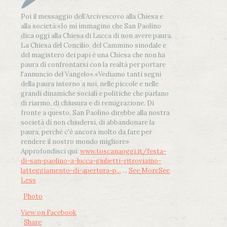
Poi il messaggio dell’Arcivescovo alla Chiesa e
alla società:
«Io mi immagino che San Paolino
dica oggi alla Chiesa di Lucca di non avere paura.
La Chiesa del Concilio, del Cammino sinodale e
del magistero dei papi è una Chiesa che non ha
paura di confrontarsi con la realtà per portare
l'annuncio del Vangelo»
.
«Vediamo tanti segni
della paura intorno a noi, nelle piccole e nelle
grandi dinamiche sociali e politiche che parlano
di riarmo, di chiusura e di remigrazione. Di
fronte a questo, San Paolino direbbe alla nostra
società di non chiudersi, di abbandonare la
paura, perché c'è ancora molto da fare per
rendere il nostro mondo migliore»
Approfondisci qui:
www.toscanaoggi.it/festa-
di-san-paolino-a-lucca-giulietti-ritroviamo-
latteggiamento-di-apertura-p...
...
See More
See
Less
Photo
View on Facebook
·
Share