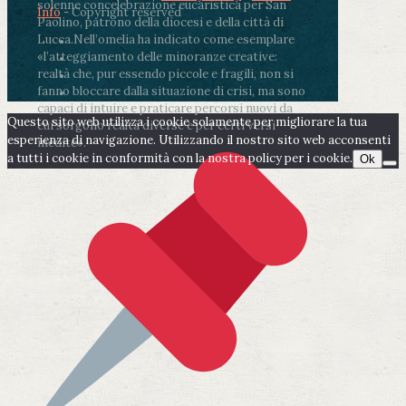
solenne concelebrazione eucaristica per San
Info
- Copyright reserved
Paolino, patrono della diocesi e della città di
Lucca.
Nell’omelia ha indicato come esemplare
«l’atteggiamento delle minoranze creative:
realtà che, pur essendo piccole e fragili, non si
fanno bloccare dalla situazione di crisi, ma sono
capaci di intuire e praticare percorsi nuovi da
Questo sito web utilizza i cookie solamente per migliorare la tua
cui sorgono realtà diverse e per certi versi
esperienza di navigazione. Utilizzando il nostro sito web acconsenti
inedite».
a tutti i cookie in conformità con la nostra policy per i cookie.
Ok