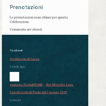
Prenotazioni
Le prenotazioni sono chiuse per questa
Celebrazione.
Comments are closed.
Facebook
Arcidiocesi di Lucca
1 week ago
youtu.be/5cAwjj0FujM
...
See More
See Less
Con gli occhi di Paolo del 1 Agosto 2026
youtu.be