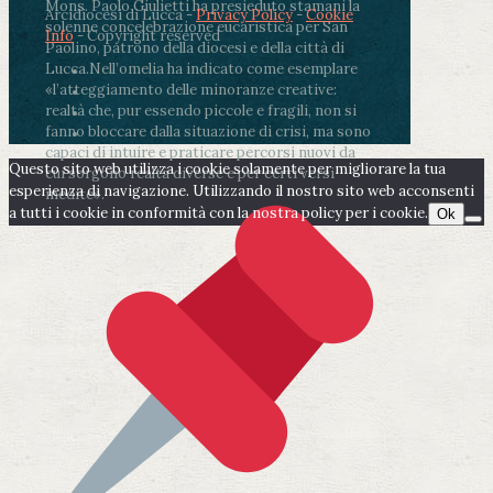
Mons. Paolo Giulietti ha presieduto stamani la
Arcidiocesi di Lucca -
Privacy Policy
-
Cookie
solenne concelebrazione eucaristica per San
Info
- Copyright reserved
Paolino, patrono della diocesi e della città di
Lucca.
Nell’omelia ha indicato come esemplare
«l’atteggiamento delle minoranze creative:
realtà che, pur essendo piccole e fragili, non si
fanno bloccare dalla situazione di crisi, ma sono
capaci di intuire e praticare percorsi nuovi da
Questo sito web utilizza i cookie solamente per migliorare la tua
cui sorgono realtà diverse e per certi versi
esperienza di navigazione. Utilizzando il nostro sito web acconsenti
inedite».
a tutti i cookie in conformità con la nostra policy per i cookie.
Ok