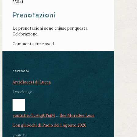
55041
Prenotazioni
Le prenotazioni sono chiuse per questa
Celebrazione.
Comments are closed.
Facebook
Arcidiocesi di Lucca
1 week ago
youtu.be/5cAwjj0FujM
...
See More
See Less
Con gli occhi di Paolo del 1 Agosto 2026
youtu.be