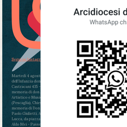
Segui su Instagram
Martedì 4 agosto2026
ore 11:30 - Lucca, Scuola
dell’Infanzia don Aldo Mei - Viale Castruccio
Castracani 435 - Inaugurazione murales in
memoria di don Aldo Mei curato dal Liceo
Artistico e Musicale “Passaglia”
.
ore 18 - Fiano
(Pescaglia), Chiesa parrocchiale - Messa in
memoria di Don Aldo Mei celebrata da mons.
Paolo Giulietti, Arcivescovo di Lucca
.
ore 20.30 -
Lucca, da piazza San Michele al Cippo di don
Aldo Mei - Passeggiata della Memoria in alcuni