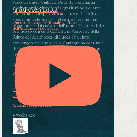
Vescovo Paolo Giulietti. Durante l'omelia, ha
rivolto parole di profonda gratitudine a quanti
Arcidiocesi Lucca
spendono la propria vita accanto a chi soffre,
ricordando che la cura del corpo non può mai
Questo è il canale ufficiale youtube
prescindere dal ristoro dell'anima.
.
Tutto è stato
dell'Arcidiocesi di Lucca
promosso con cura dall'Ufficio Pastorale della
Salute dell'Arcidiocesi di Lucca e ha visto
convergere nel cuore della Garfagnana centinaia
di fedeli, operatori sanitari, volontari e persone
segnate dalla malattia.
...
See More
See Less
Photo
View on Facebook
·
Share
Condividi su Facebook
Condividi su Twitter
Condividi su LinkedIn
Condividi via email
Arcidiocesi di Lucca
4 weeks ago