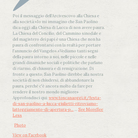
Poi il messaggio dell’Arcivescovo alla Chiesa e
alla società:
«Io mi immagino che San Paolino
dica oggi alla Chiesa di Lucca di non avere paura.
La Chiesa del Concilio, del Cammino sinodale e
del magistero dei papi è una Chiesa che non ha
paura di confrontarsi con la realtà per portare
l'annuncio del Vangelo»
.
«Vediamo tanti segni
della paura intorno a noi, nelle piccole e nelle
grandi dinamiche sociali e politiche che parlano
di riarmo, di chiusura e di remigrazione. Di
fronte a questo, San Paolino direbbe alla nostra
società di non chiudersi, di abbandonare la
paura, perché c'è ancora molto da fare per
rendere il nostro mondo migliore»
Approfondisci qui:
www.toscanaoggi.it/festa-
di-san-paolino-a-lucca-giulietti-ritroviamo-
latteggiamento-di-apertura-p...
...
See More
See
Less
Photo
View on Facebook